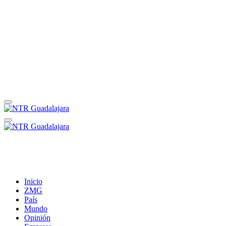
Inicio
ZMG
País
Mundo
Opinión