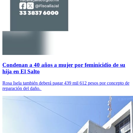
Condenan a 40 años a mujer por feminicidio de su
hija en El Salto
Rosa Isela también deberá pagar 439 mil 612 pesos por concepto de
reparación del daño.