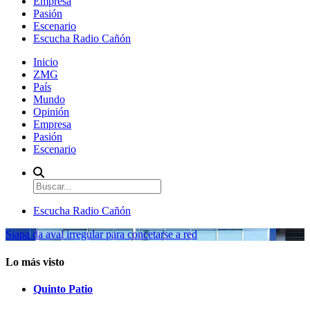
Empresa
Pasión
Escenario
Escucha Radio Cañón
Inicio
ZMG
País
Mundo
Opinión
Empresa
Pasión
Escenario
Escucha Radio Cañón
Siapa da aval irregular para concetarse a red
Lo más visto
Quinto Patio