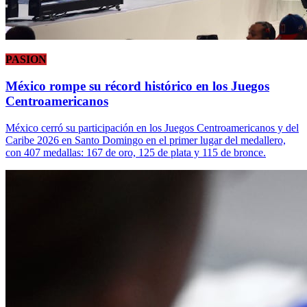
PASION
México rompe su récord histórico en los Juegos
Centroamericanos
México cerró su participación en los Juegos Centroamericanos y del
Caribe 2026 en Santo Domingo en el primer lugar del medallero,
con 407 medallas: 167 de oro, 125 de plata y 115 de bronce.