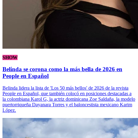
SHOW
Belinda se corona como la más bella de 2026 en
People en Español
Belinda lidera la lista de 'Los 50 más bellos' de 2026 de la revista
People en Español, que también colocó en posiciones destacadas a
la colombiana Karol G, la actriz dominicana Zoe Saldaña, la modelo
puertorriqueña Dayanara Torres y el baloncestista mexicano Karim
López.