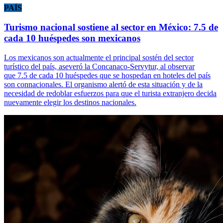
PAÍS
Turismo nacional sostiene al sector en México: 7.5 de
cada 10 huéspedes son mexicanos
Los mexicanos son actualmente el principal sostén del sector
turístico del país, aseveró la Concanaco-Servytur, al observar
que 7.5 de cada 10 huéspedes que se hospedan en hoteles del país
son connacionales. El organismo alertó de esta situación y de la
necesidad de redoblar esfuerzos para que el turista extranjero decida
nuevamente elegir los destinos nacionales.