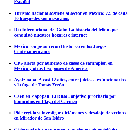
Español
Turismo nacional sostiene al sector en México: 7.5 de cada
10 huéspedes son mexicanos
Día Internacional del Gato: La historia del felino que
conquistó nuestros hogares e internet
México rompe su récord histórico en los Juegos
Centroamericanos
OPS alerta por aumento de casos de sarampión en
México y otros tres países de Ámerica
Ayotzinapa: A casi 12 años, entre juicios a exfuncionarios
y la fuga de Tomás Zerón
Caen en Zapopan 'El Ruso', objetivo prioritario por
homicidios en Playa del Carmen
Pide regidora investigar dictámenes y desalojo de vecinos
en Mirador de San Isidro
Ciclosporiasis no representa un riesgo epidemiológico