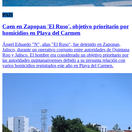
PAÍS
Caen en Zapopan 'El Ruso', objetivo prioritario por
homicidios en Playa del Carmen
Ángel Eduardo "N", alias "El Ruso", fue detenido en Zapopan,
Jalisco, durante un operativo conjunto entre autoridades de Quintana
Roo y Jalisco. El hombre era considerado un objetivo prioritario por
las autoridades quintanarroenses debido a su presunta relación con
varios homicidios registrados este año en Playa del Carmen.