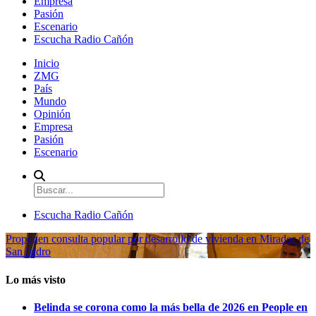
Empresa
Pasión
Escenario
Escucha Radio Cañón
Inicio
ZMG
País
Mundo
Opinión
Empresa
Pasión
Escenario
Escucha Radio Cañón
Proponen consulta popular por desarrollo de vivienda en Mirador de
San Isidro
Lo más visto
Belinda se corona como la más bella de 2026 en People en