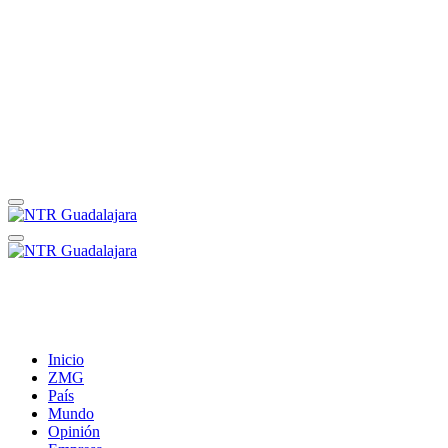
Inicio
ZMG
País
Mundo
Opinión