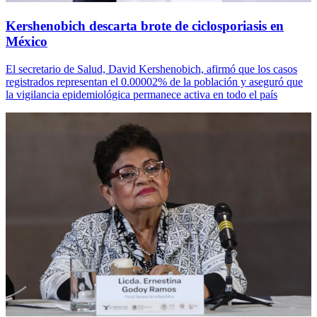
Kershenobich descarta brote de ciclosporiasis en
México
El secretario de Salud, David Kershenobich, afirmó que los casos
registrados representan el 0.00002% de la población y aseguró que
la vigilancia epidemiológica permanece activa en todo el país