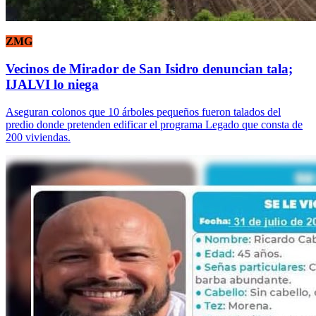
ZMG
Vecinos de Mirador de San Isidro denuncian tala;
IJALVI lo niega
Aseguran colonos que 10 árboles pequeños fueron talados del
predio donde pretenden edificar el programa Legado que consta de
200 viviendas.