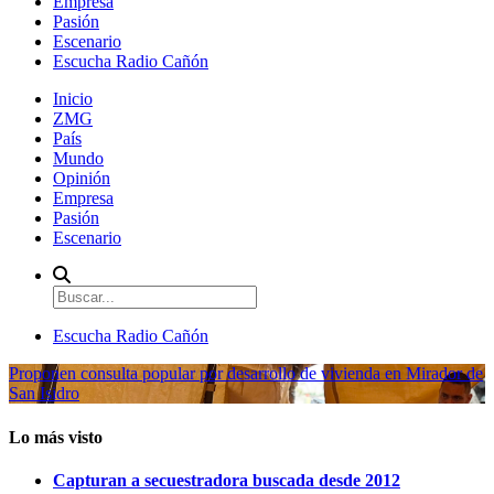
Empresa
Pasión
Escenario
Escucha Radio Cañón
Inicio
ZMG
País
Mundo
Opinión
Empresa
Pasión
Escenario
Escucha Radio Cañón
Proponen consulta popular por desarrollo de vivienda en Mirador de
San Isidro
Lo más visto
Capturan a secuestradora buscada desde 2012