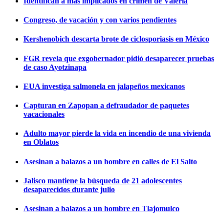
Identifican a más implicados en crimen de Valeria
Congreso, de vacación y con varios pendientes
Kershenobich descarta brote de ciclosporiasis en México
FGR revela que exgobernador pidió desaparecer pruebas
de caso Ayotzinapa
EUA investiga salmonela en jalapeños mexicanos
Capturan en Zapopan a defraudador de paquetes
vacacionales
Adulto mayor pierde la vida en incendio de una vivienda
en Oblatos
Asesinan a balazos a un hombre en calles de El Salto
Jalisco mantiene la búsqueda de 21 adolescentes
desaparecidos durante julio
Asesinan a balazos a un hombre en Tlajomulco