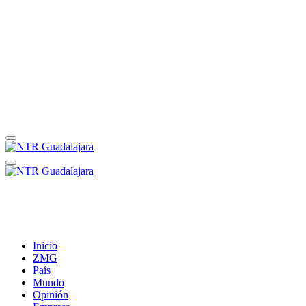
Inicio
ZMG
País
Mundo
Opinión