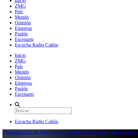
Inicio
ZMG
País
Mundo
Opinión
Empresa
Pasión
Escenario
Escucha Radio Cañón
Inicio
ZMG
País
Mundo
Opinión
Empresa
Pasión
Escenario
Escucha Radio Cañón
Desapariciones en Jalisco, con complicidad de policías, afirma Lazo