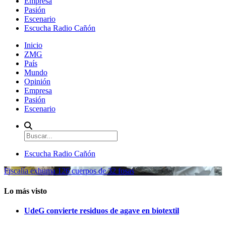
Empresa
Pasión
Escenario
Escucha Radio Cañón
Inicio
ZMG
País
Mundo
Opinión
Empresa
Pasión
Escenario
Escucha Radio Cañón
Fiscalía exhuma 126 cuerpos de 32 fosas
Lo más visto
UdeG convierte residuos de agave en biotextil