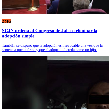
ZMG
SCJN ordena al Congreso de Jalisco eliminar la
adopción simple
También se dispuso que la adopción es irrevocable una vez que la
sentencia queda firme y que el adoptado hereda como un hijo.