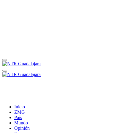
Inicio
ZMG
País
Mundo
Opinión