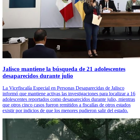
Jalisco mantiene la búsqueda de 21 adolescentes
desaparecidos durante julio
La Vicefiscalía Especial en Personas Desaparecidas de Jalisco
informó que mantiene activas las investigaciones para localizar a 16
adolescentes reportados como desaparecidos durante julio, mientras
que otros cinco casos fueron remitidos a fiscalías de otros estados
existir por indicios de que los menores pudieron salir del estado.