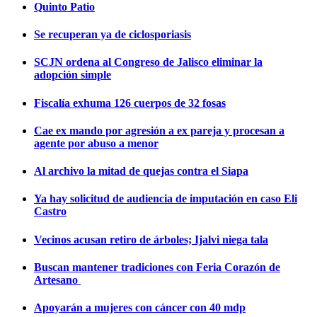
Quinto Patio
Se recuperan ya de ciclosporiasis
SCJN ordena al Congreso de Jalisco eliminar la
adopción simple
Fiscalía exhuma 126 cuerpos de 32 fosas
Cae ex mando por agresión a ex pareja y procesan a
agente por abuso a menor
Al archivo la mitad de quejas contra el Siapa
Ya hay solicitud de audiencia de imputación en caso Eli
Castro
Vecinos acusan retiro de árboles; Ijalvi niega tala
Buscan mantener tradiciones con Feria Corazón de
Artesano
Apoyarán a mujeres con cáncer con 40 mdp