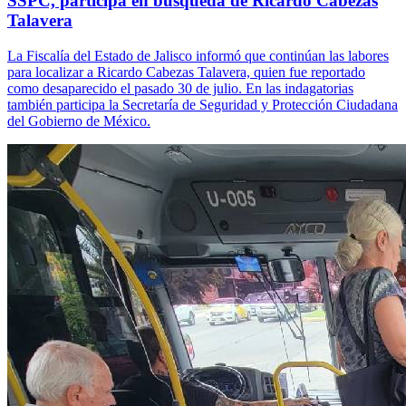
SSPC, participa en búsqueda de Ricardo Cabezas
Talavera
La Fiscalía del Estado de Jalisco informó que continúan las labores
para localizar a Ricardo Cabezas Talavera, quien fue reportado
como desaparecido el pasado 30 de julio. En las indagatorias
también participa la Secretaría de Seguridad y Protección Ciudadana
del Gobierno de México.