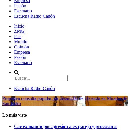
Empresa
Pasión
Escenario
Escucha Radio Cañón
Inicio
ZMG
País
Mundo
Opinión
Empresa
Pasión
Escenario
Escucha Radio Cañón
Proponen consulta popular por desarrollo de vivienda en Mirador de
San Isidro
Lo más visto
Cae ex mando por agresión a ex pareja y procesan a