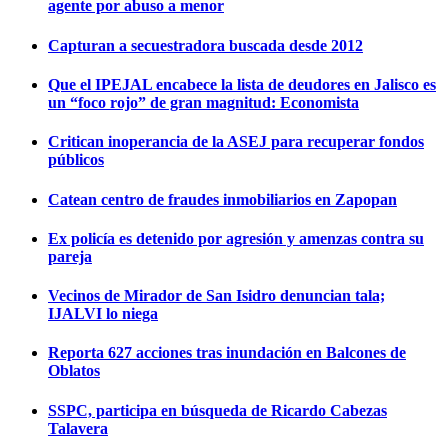
agente por abuso a menor
Capturan a secuestradora buscada desde 2012
Que el IPEJAL encabece la lista de deudores en Jalisco es
un “foco rojo” de gran magnitud: Economista
Critican inoperancia de la ASEJ para recuperar fondos
públicos
Catean centro de fraudes inmobiliarios en Zapopan
Ex policía es detenido por agresión y amenzas contra su
pareja
Vecinos de Mirador de San Isidro denuncian tala;
IJALVI lo niega
Reporta 627 acciones tras inundación en Balcones de
Oblatos
SSPC, participa en búsqueda de Ricardo Cabezas
Talavera