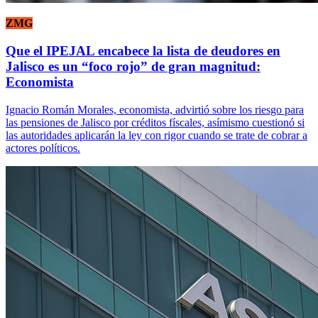
ZMG
Que el IPEJAL encabece la lista de deudores en
Jalisco es un “foco rojo” de gran magnitud:
Economista
Ignacio Román Morales, economista, advirtió sobre los riesgo para
las pensiones de Jalisco por créditos físcales, asímismo cuestionó si
las autoridades aplicarán la ley con rigor cuando se trate de cobrar a
actores políticos.