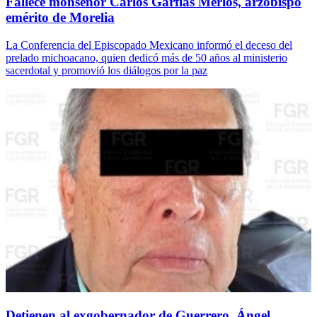
Fallece monseñor Carlos Garfias Merlos, arzobispo
emérito de Morelia
La Conferencia del Episcopado Mexicano informó el deceso del
prelado michoacano, quien dedicó más de 50 años al ministerio
sacerdotal y promovió los diálogos por la paz
Detienen al exgobernador de Guerrero, Ángel