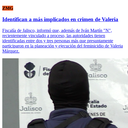
ZMG
Identifican a más implicados en crimen de Valeria
Fiscalía de Jalisco, informó que, además de Iván Martín "N",
recientemente vinculado a proceso, las autoridades tienen
identificadas entre dos y tres personas más que presuntamente
participaron en la planeación y ejecución del feminicidio de Valeria
Márquez.