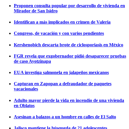
Proponen consulta popular por desarrollo de vivienda en
Mirador de San Isidro
Identifican a más implicados en crimen de Valeria
Congreso, de vacación y con varios pendientes
Kershenobich descarta brote de ciclosporiasis en México
FGR revela que exgobernador pidió desaparecer pruebas
de caso Ayotzinapa
EUA investiga salmonela en jalapeños mexicanos
Capturan en Zapopan a defraudador de paquetes
vacacionales
Adulto mayor pierde la vida en incendio de una vivienda
en Oblatos
Asesinan a balazos a un hombre en calles de El Salto
Jalisco mantiene la búsqueda de 21 adolescentes