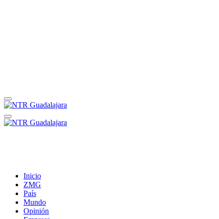
Inicio
ZMG
País
Mundo
Opinión