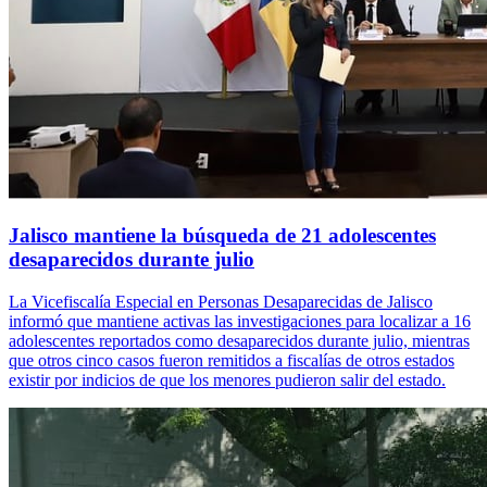
Jalisco mantiene la búsqueda de 21 adolescentes
desaparecidos durante julio
La Vicefiscalía Especial en Personas Desaparecidas de Jalisco
informó que mantiene activas las investigaciones para localizar a 16
adolescentes reportados como desaparecidos durante julio, mientras
que otros cinco casos fueron remitidos a fiscalías de otros estados
existir por indicios de que los menores pudieron salir del estado.