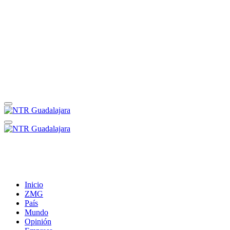
Inicio
ZMG
País
Mundo
Opinión