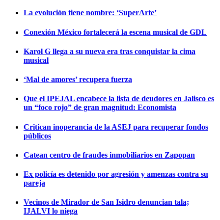
La evolución tiene nombre: ‘SuperArte’
Conexión México fortalecerá la escena musical de GDL
Karol G llega a su nueva era tras conquistar la cima
musical
‘Mal de amores’ recupera fuerza
Que el IPEJAL encabece la lista de deudores en Jalisco es
un “foco rojo” de gran magnitud: Economista
Critican inoperancia de la ASEJ para recuperar fondos
públicos
Catean centro de fraudes inmobiliarios en Zapopan
Ex policía es detenido por agresión y amenzas contra su
pareja
Vecinos de Mirador de San Isidro denuncian tala;
IJALVI lo niega