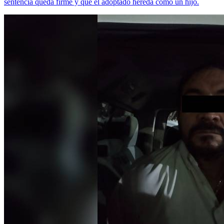
sentencia queda firme y que el adoptado hereda como un hijo.