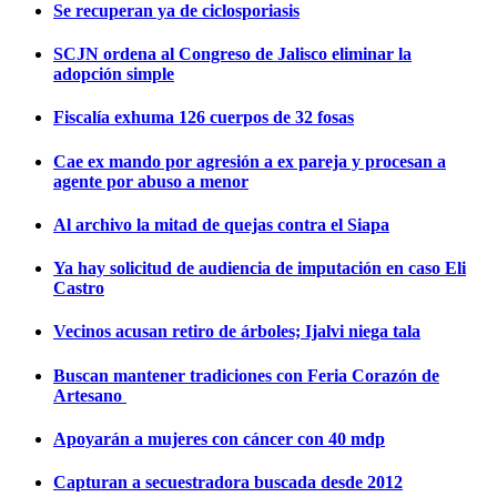
Se recuperan ya de ciclosporiasis
SCJN ordena al Congreso de Jalisco eliminar la
adopción simple
Fiscalía exhuma 126 cuerpos de 32 fosas
Cae ex mando por agresión a ex pareja y procesan a
agente por abuso a menor
Al archivo la mitad de quejas contra el Siapa
Ya hay solicitud de audiencia de imputación en caso Eli
Castro
Vecinos acusan retiro de árboles; Ijalvi niega tala
Buscan mantener tradiciones con Feria Corazón de
Artesano
Apoyarán a mujeres con cáncer con 40 mdp
Capturan a secuestradora buscada desde 2012