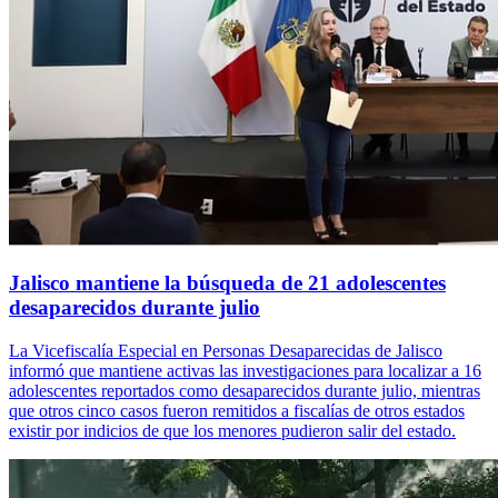
Jalisco mantiene la búsqueda de 21 adolescentes
desaparecidos durante julio
La Vicefiscalía Especial en Personas Desaparecidas de Jalisco
informó que mantiene activas las investigaciones para localizar a 16
adolescentes reportados como desaparecidos durante julio, mientras
que otros cinco casos fueron remitidos a fiscalías de otros estados
existir por indicios de que los menores pudieron salir del estado.