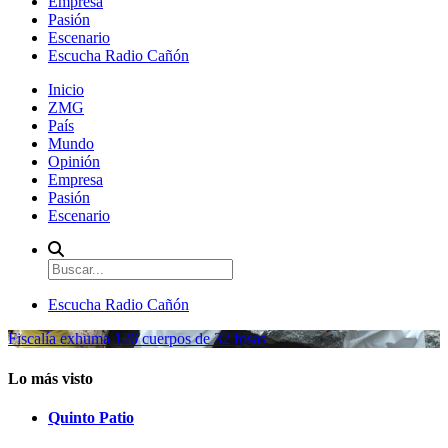
Empresa
Pasión
Escenario
Escucha Radio Cañón
Inicio
ZMG
País
Mundo
Opinión
Empresa
Pasión
Escenario
Escucha Radio Cañón
Fiscalía exhuma 126 cuerpos de 32 fosas
Lo más visto
Quinto Patio