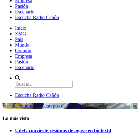
Empresa
Pasión
Escenario
Escucha Radio Cañón
Inicio
ZMG
País
Mundo
Opinión
Empresa
Pasión
Escenario
Escucha Radio Cañón
Fiscalía exhuma 126 cuerpos de 32 fosas
Lo más visto
UdeG convierte residuos de agave en biotextil