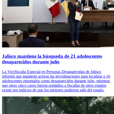
Jalisco mantiene la búsqueda de 21 adolescentes
desaparecidos durante julio
La Vicefiscalía Especial en Personas Desaparecidas de Jalisco
informó que mantiene activas las investigaciones para localizar a 16
adolescentes reportados como desaparecidos durante julio, mientras
que otros cinco casos fueron remitidos a fiscalías de otros estados
existir por indicios de que los menores pudieron salir del estado.