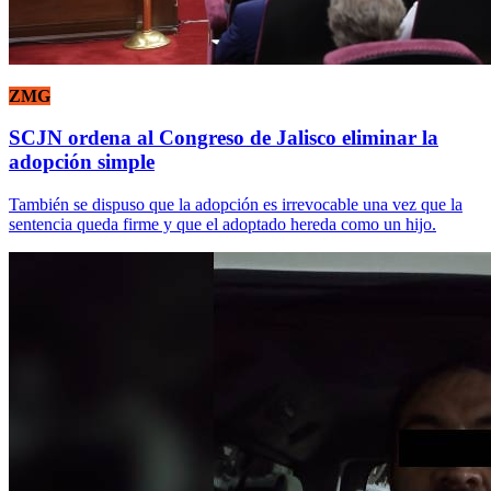
ZMG
SCJN ordena al Congreso de Jalisco eliminar la
adopción simple
También se dispuso que la adopción es irrevocable una vez que la
sentencia queda firme y que el adoptado hereda como un hijo.