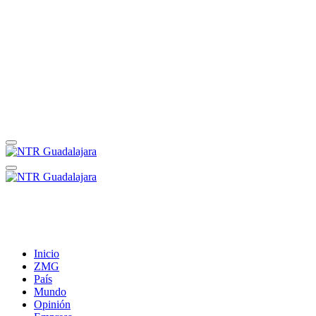
Inicio
ZMG
País
Mundo
Opinión