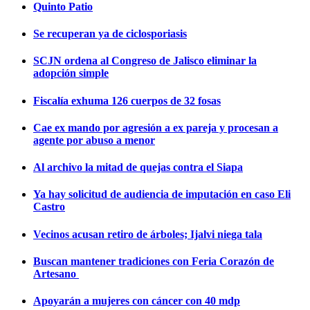
Quinto Patio
Se recuperan ya de ciclosporiasis
SCJN ordena al Congreso de Jalisco eliminar la
adopción simple
Fiscalía exhuma 126 cuerpos de 32 fosas
Cae ex mando por agresión a ex pareja y procesan a
agente por abuso a menor
Al archivo la mitad de quejas contra el Siapa
Ya hay solicitud de audiencia de imputación en caso Eli
Castro
Vecinos acusan retiro de árboles; Ijalvi niega tala
Buscan mantener tradiciones con Feria Corazón de
Artesano
Apoyarán a mujeres con cáncer con 40 mdp