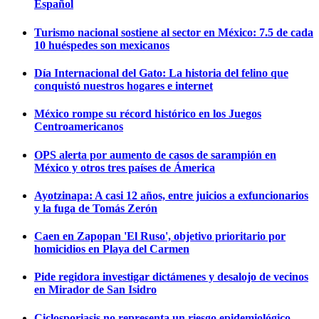
Español
Turismo nacional sostiene al sector en México: 7.5 de cada
10 huéspedes son mexicanos
Día Internacional del Gato: La historia del felino que
conquistó nuestros hogares e internet
México rompe su récord histórico en los Juegos
Centroamericanos
OPS alerta por aumento de casos de sarampión en
México y otros tres países de Ámerica
Ayotzinapa: A casi 12 años, entre juicios a exfuncionarios
y la fuga de Tomás Zerón
Caen en Zapopan 'El Ruso', objetivo prioritario por
homicidios en Playa del Carmen
Pide regidora investigar dictámenes y desalojo de vecinos
en Mirador de San Isidro
Ciclosporiasis no representa un riesgo epidemiológico