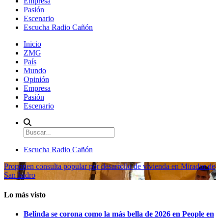
Empresa
Pasión
Escenario
Escucha Radio Cañón
Inicio
ZMG
País
Mundo
Opinión
Empresa
Pasión
Escenario
Escucha Radio Cañón
Proponen consulta popular por desarrollo de vivienda en Mirador de
San Isidro
Lo más visto
Belinda se corona como la más bella de 2026 en People en