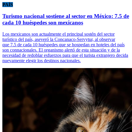
PAÍS
Turismo nacional sostiene al sector en México: 7.5 de
cada 10 huéspedes son mexicanos
Los mexicanos son actualmente el principal sostén del sector
turístico del país, aseveró la Concanaco-Servytur, al observar
que 7.5 de cada 10 huéspedes que se hospedan en hoteles del país
son connacionales. El organismo alertó de esta situación y de la
necesidad de redoblar esfuerzos para que el turista extranjero decida
nuevamente elegir los destinos nacionales.