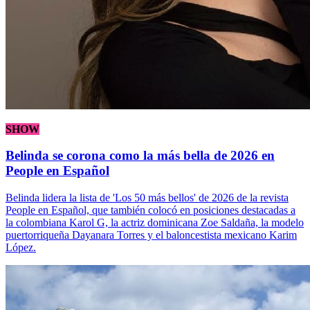
SHOW
Belinda se corona como la más bella de 2026 en
People en Español
Belinda lidera la lista de 'Los 50 más bellos' de 2026 de la revista
People en Español, que también colocó en posiciones destacadas a
la colombiana Karol G, la actriz dominicana Zoe Saldaña, la modelo
puertorriqueña Dayanara Torres y el baloncestista mexicano Karim
López.