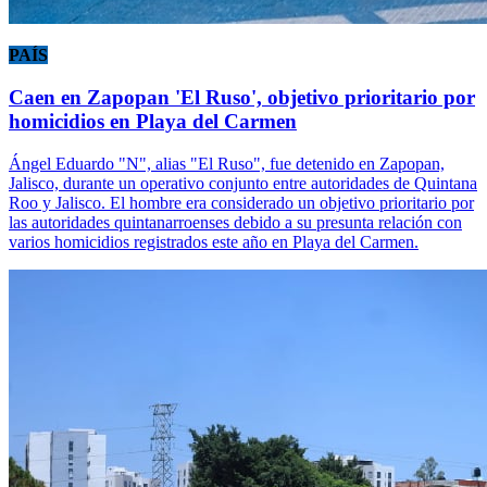
PAÍS
Caen en Zapopan 'El Ruso', objetivo prioritario por
homicidios en Playa del Carmen
Ángel Eduardo "N", alias "El Ruso", fue detenido en Zapopan,
Jalisco, durante un operativo conjunto entre autoridades de Quintana
Roo y Jalisco. El hombre era considerado un objetivo prioritario por
las autoridades quintanarroenses debido a su presunta relación con
varios homicidios registrados este año en Playa del Carmen.