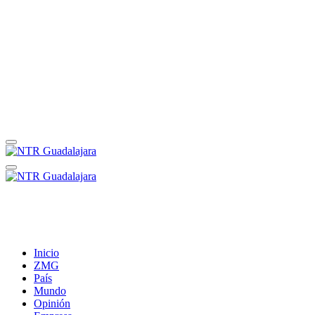
Inicio
ZMG
País
Mundo
Opinión