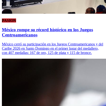
PASION
México rompe su récord histórico en los Juegos
Centroamericanos
México cerró su participación en los Juegos Centroamericanos y del
Caribe 2026 en Santo Domingo en el primer lugar del medallero,
con 407 medallas: 167 de oro, 125 de plata y 115 de bronce.