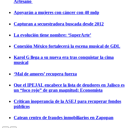
Artesano
Apoyarán a mujeres con cáncer con 40 mdp
Capturan a secuestradora buscada desde 2012
La evolución tiene nombre: ‘SuperArte’
Conexión México fortalecerá la escena musical de GDL
Karol G llega a su nueva era tras conquistar la cima
musical
‘Mal de amores’ recupera fuerza
Que el IPEJAL encabece la lista de deudores en Jalisco es
un “foco rojo” de gran magnitud: Economista
Critican inoperancia de la ASEJ para recuperar fondos
públicos
Catean centro de fraudes inmobiliarios en Zapopan