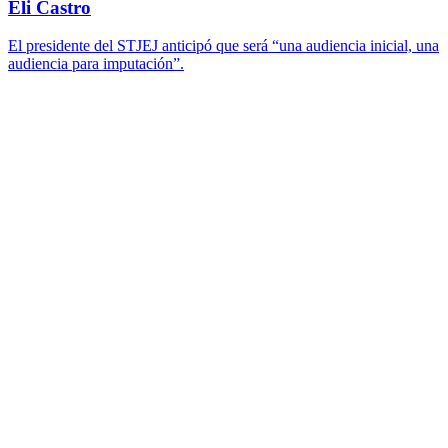
Eli Castro
El presidente del STJEJ anticipó que será “una audiencia inicial, una
audiencia para imputación”.