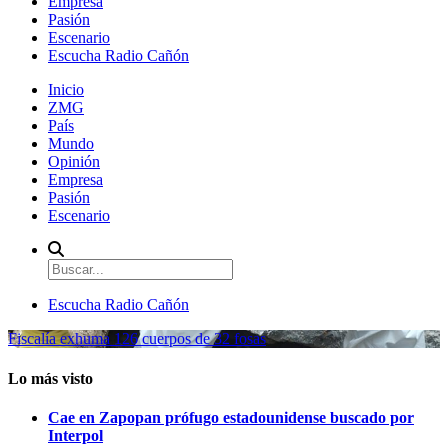
Empresa
Pasión
Escenario
Escucha Radio Cañón
Inicio
ZMG
País
Mundo
Opinión
Empresa
Pasión
Escenario
Escucha Radio Cañón
Fiscalía exhuma 126 cuerpos de 32 fosas
Lo más visto
Cae en Zapopan prófugo estadounidense buscado por
Interpol