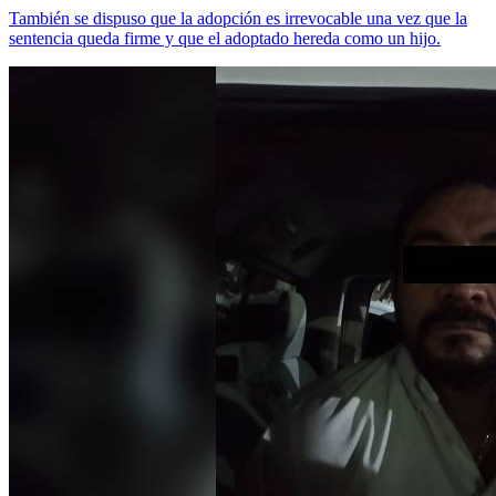
También se dispuso que la adopción es irrevocable una vez que la
sentencia queda firme y que el adoptado hereda como un hijo.