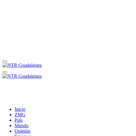
Inicio
ZMG
País
Mundo
Opinión