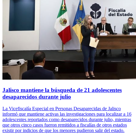
Jalisco mantiene la búsqueda de 21 adolescentes
desaparecidos durante julio
La Vicefiscalía Especial en Personas Desaparecidas de Jalisco
informó que mantiene activas las investigaciones para localizar a 16
adolescentes reportados como desaparecidos durante julio, mientras
que otros cinco casos fueron remitidos a fiscalías de otros estados
existir por indicios de que los menores pudieron salir del estado.