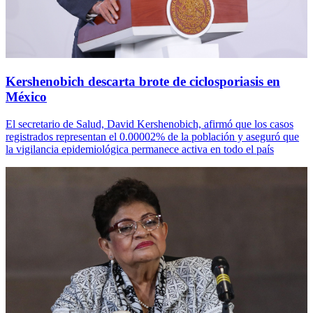
Kershenobich descarta brote de ciclosporiasis en
México
El secretario de Salud, David Kershenobich, afirmó que los casos
registrados representan el 0.00002% de la población y aseguró que
la vigilancia epidemiológica permanece activa en todo el país