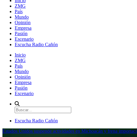
Inicio
ZMG
País
Mundo
Opinión
Empresa
Pasión
Escenario
Escucha Radio Cañón
Inicio
ZMG
País
Mundo
Opinión
Empresa
Pasión
Escenario
Escucha Radio Cañón
Estados Unidos suspende actividades en Michoacán y frena importaci