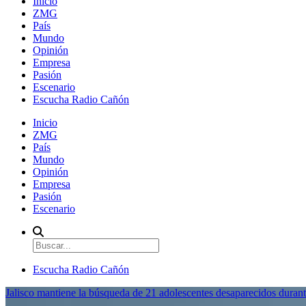
Inicio
ZMG
País
Mundo
Opinión
Empresa
Pasión
Escenario
Escucha Radio Cañón
Inicio
ZMG
País
Mundo
Opinión
Empresa
Pasión
Escenario
Escucha Radio Cañón
Jalisco mantiene la búsqueda de 21 adolescentes desaparecidos durant