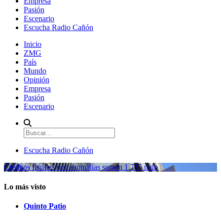
Empresa
Pasión
Escenario
Escucha Radio Cañón
Inicio
ZMG
País
Mundo
Opinión
Empresa
Pasión
Escenario
Escucha Radio Cañón
Créditos fiscales por anomalías suman 1,775 mdp
Lo más visto
Quinto Patio