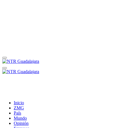
Inicio
ZMG
País
Mundo
Opinión