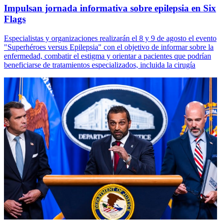
Impulsan jornada informativa sobre epilepsia en Six
Flags
Especialistas y organizaciones realizarán el 8 y 9 de agosto el evento
"Superhéroes versus Epilepsia" con el objetivo de informar sobre la
enfermedad, combatir el estigma y orientar a pacientes que podrían
beneficiarse de tratamientos especializados, incluida la cirugía