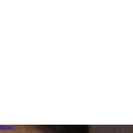
tzinapa