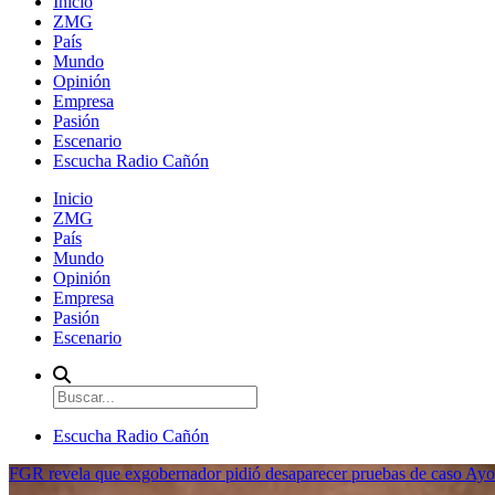
Inicio
ZMG
País
Mundo
Opinión
Empresa
Pasión
Escenario
Escucha Radio Cañón
Inicio
ZMG
País
Mundo
Opinión
Empresa
Pasión
Escenario
Escucha Radio Cañón
FGR revela que exgobernador pidió desaparecer pruebas de caso Ayo