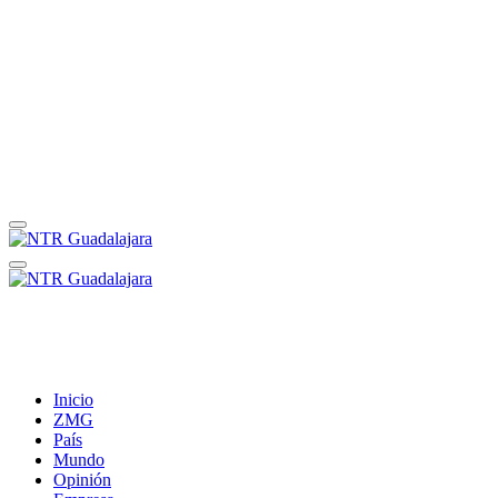
Inicio
ZMG
País
Mundo
Opinión