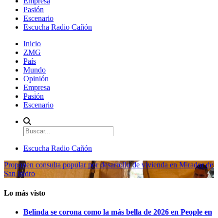
Empresa
Pasión
Escenario
Escucha Radio Cañón
Inicio
ZMG
País
Mundo
Opinión
Empresa
Pasión
Escenario
Escucha Radio Cañón
Proponen consulta popular por desarrollo de vivienda en Mirador de
San Isidro
Lo más visto
Belinda se corona como la más bella de 2026 en People en