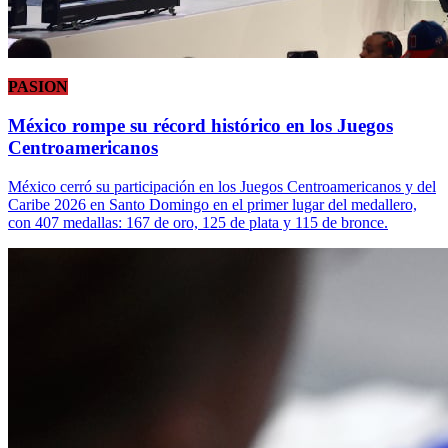
PASION
México rompe su récord histórico en los Juegos
Centroamericanos
México cerró su participación en los Juegos Centroamericanos y del
Caribe 2026 en Santo Domingo en el primer lugar del medallero,
con 407 medallas: 167 de oro, 125 de plata y 115 de bronce.