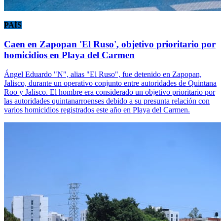
PAÍS
Caen en Zapopan 'El Ruso', objetivo prioritario por
homicidios en Playa del Carmen
Ángel Eduardo "N", alias "El Ruso", fue detenido en Zapopan,
Jalisco, durante un operativo conjunto entre autoridades de Quintana
Roo y Jalisco. El hombre era considerado un objetivo prioritario por
las autoridades quintanarroenses debido a su presunta relación con
varios homicidios registrados este año en Playa del Carmen.