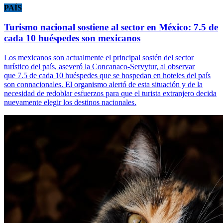
PAÍS
Turismo nacional sostiene al sector en México: 7.5 de
cada 10 huéspedes son mexicanos
Los mexicanos son actualmente el principal sostén del sector
turístico del país, aseveró la Concanaco-Servytur, al observar
que 7.5 de cada 10 huéspedes que se hospedan en hoteles del país
son connacionales. El organismo alertó de esta situación y de la
necesidad de redoblar esfuerzos para que el turista extranjero decida
nuevamente elegir los destinos nacionales.