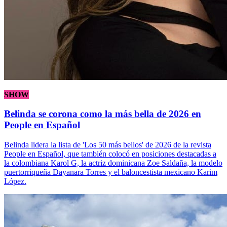
SHOW
Belinda se corona como la más bella de 2026 en
People en Español
Belinda lidera la lista de 'Los 50 más bellos' de 2026 de la revista
People en Español, que también colocó en posiciones destacadas a
la colombiana Karol G, la actriz dominicana Zoe Saldaña, la modelo
puertorriqueña Dayanara Torres y el baloncestista mexicano Karim
López.