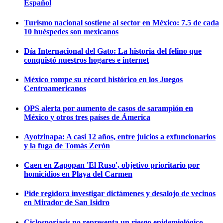
Español
Turismo nacional sostiene al sector en México: 7.5 de cada
10 huéspedes son mexicanos
Día Internacional del Gato: La historia del felino que
conquistó nuestros hogares e internet
México rompe su récord histórico en los Juegos
Centroamericanos
OPS alerta por aumento de casos de sarampión en
México y otros tres países de Ámerica
Ayotzinapa: A casi 12 años, entre juicios a exfuncionarios
y la fuga de Tomás Zerón
Caen en Zapopan 'El Ruso', objetivo prioritario por
homicidios en Playa del Carmen
Pide regidora investigar dictámenes y desalojo de vecinos
en Mirador de San Isidro
Ciclosporiasis no representa un riesgo epidemiológico