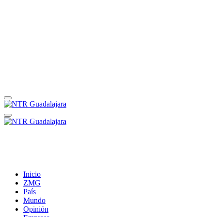
Inicio
ZMG
País
Mundo
Opinión