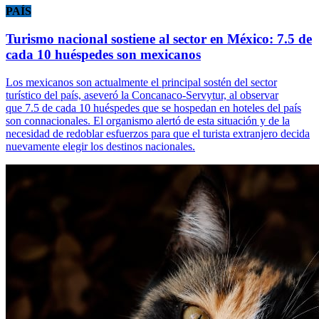
PAÍS
Turismo nacional sostiene al sector en México: 7.5 de
cada 10 huéspedes son mexicanos
Los mexicanos son actualmente el principal sostén del sector
turístico del país, aseveró la Concanaco-Servytur, al observar
que 7.5 de cada 10 huéspedes que se hospedan en hoteles del país
son connacionales. El organismo alertó de esta situación y de la
necesidad de redoblar esfuerzos para que el turista extranjero decida
nuevamente elegir los destinos nacionales.