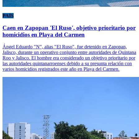
PAÍS
Caen en Zapopan 'El Ruso', objetivo prioritario por
homicidios en Playa del Carmen
Ángel Eduardo "N", alias "El Ruso", fue detenido en Zapopan,
Jalisco, durante un operativo conjunto entre autoridades de Quintana
Roo y Jalisco. El hombre era considerado un objetivo prioritario por
las autoridades quintanarroenses debido a su presunta relación con
varios homicidios registrados este año en Playa del Carmen.