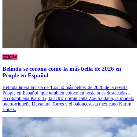
SHOW
Belinda se corona como la más bella de 2026 en
People en Español
Belinda lidera la lista de 'Los 50 más bellos' de 2026 de la revista
People en Español, que también colocó en posiciones destacadas a
la colombiana Karol G, la actriz dominicana Zoe Saldaña, la modelo
puertorriqueña Dayanara Torres y el baloncestista mexicano Karim
López.