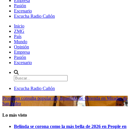
Empresa
Pasión
Escenario
Escucha Radio Cañón
Inicio
ZMG
País
Mundo
Opinión
Empresa
Pasión
Escenario
Escucha Radio Cañón
Proponen consulta popular por desarrollo de vivienda en Mirador de
San Isidro
Lo más visto
Belinda se corona como la más bella de 2026 en People en