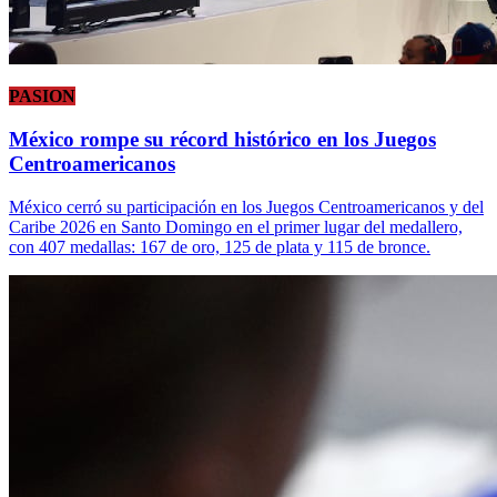
PASION
México rompe su récord histórico en los Juegos
Centroamericanos
México cerró su participación en los Juegos Centroamericanos y del
Caribe 2026 en Santo Domingo en el primer lugar del medallero,
con 407 medallas: 167 de oro, 125 de plata y 115 de bronce.