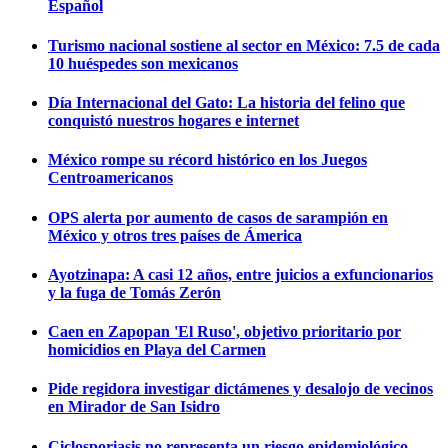
Español
Turismo nacional sostiene al sector en México: 7.5 de cada
10 huéspedes son mexicanos
Día Internacional del Gato: La historia del felino que
conquistó nuestros hogares e internet
México rompe su récord histórico en los Juegos
Centroamericanos
OPS alerta por aumento de casos de sarampión en
México y otros tres países de Ámerica
Ayotzinapa: A casi 12 años, entre juicios a exfuncionarios
y la fuga de Tomás Zerón
Caen en Zapopan 'El Ruso', objetivo prioritario por
homicidios en Playa del Carmen
Pide regidora investigar dictámenes y desalojo de vecinos
en Mirador de San Isidro
Ciclosporiasis no representa un riesgo epidemiológico