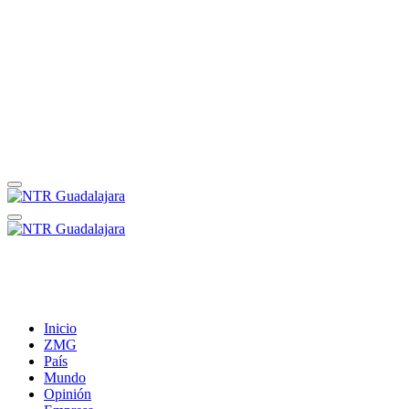
Inicio
ZMG
País
Mundo
Opinión