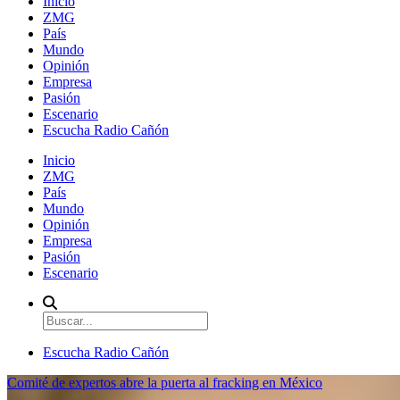
Inicio
ZMG
País
Mundo
Opinión
Empresa
Pasión
Escenario
Escucha Radio Cañón
Inicio
ZMG
País
Mundo
Opinión
Empresa
Pasión
Escenario
Escucha Radio Cañón
Comité de expertos abre la puerta al fracking en México