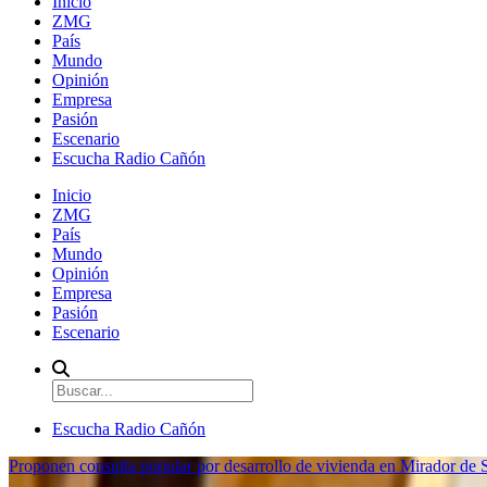
Inicio
ZMG
País
Mundo
Opinión
Empresa
Pasión
Escenario
Escucha Radio Cañón
Inicio
ZMG
País
Mundo
Opinión
Empresa
Pasión
Escenario
Escucha Radio Cañón
Proponen consulta popular por desarrollo de vivienda en Mirador de S