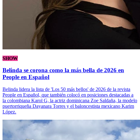
SHOW
Belinda se corona como la más bella de 2026 en
People en Español
Belinda lidera la lista de 'Los 50 más bellos' de 2026 de la revista
People en Español, que también colocó en posiciones destacadas a
la colombiana Karol G, la actriz dominicana Zoe Saldaña, la modelo
puertorriqueña Dayanara Torres y el baloncestista mexicano Karim
López.