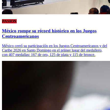
PASION
México rompe su récord histórico en los Juegos
Centroamericanos
México cerró su participación en los Juegos Centroamericanos y del
Caribe 2026 en Santo Domingo en el primer lugar del medallero,
con 407 medallas: 167 de oro, 125 de plata y 115 de bronce.