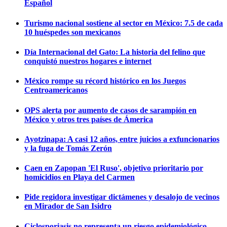
Español
Turismo nacional sostiene al sector en México: 7.5 de cada
10 huéspedes son mexicanos
Día Internacional del Gato: La historia del felino que
conquistó nuestros hogares e internet
México rompe su récord histórico en los Juegos
Centroamericanos
OPS alerta por aumento de casos de sarampión en
México y otros tres países de Ámerica
Ayotzinapa: A casi 12 años, entre juicios a exfuncionarios
y la fuga de Tomás Zerón
Caen en Zapopan 'El Ruso', objetivo prioritario por
homicidios en Playa del Carmen
Pide regidora investigar dictámenes y desalojo de vecinos
en Mirador de San Isidro
Ciclosporiasis no representa un riesgo epidemiológico