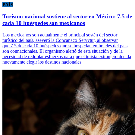
PAÍS
Turismo nacional sostiene al sector en México: 7.5 de
cada 10 huéspedes son mexicanos
Los mexicanos son actualmente el principal sostén del sector
turístico del país, aseveró la Concanaco-Servytur, al observar
que 7.5 de cada 10 huéspedes que se hospedan en hoteles del país
son connacionales. El organismo alertó de esta situación y de la
necesidad de redoblar esfuerzos para que el turista extranjero decida
nuevamente elegir los destinos nacionales.