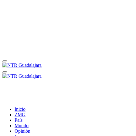
Inicio
ZMG
País
Mundo
Opinión