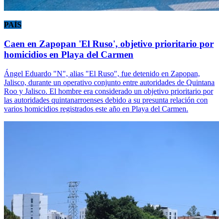
PAÍS
Caen en Zapopan 'El Ruso', objetivo prioritario por
homicidios en Playa del Carmen
Ángel Eduardo "N", alias "El Ruso", fue detenido en Zapopan,
Jalisco, durante un operativo conjunto entre autoridades de Quintana
Roo y Jalisco. El hombre era considerado un objetivo prioritario por
las autoridades quintanarroenses debido a su presunta relación con
varios homicidios registrados este año en Playa del Carmen.