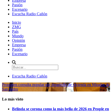
Empresa
Pasión
Escenario
Escucha Radio Cañón
Inicio
ZMG
País
Mundo
Opinión
Empresa
Pasión
Escenario
Escucha Radio Cañón
Proponen consulta popular por desarrollo de vivienda en Mirador de
San Isidro
Lo más visto
Belinda se corona como la más bella de 2026 en People en