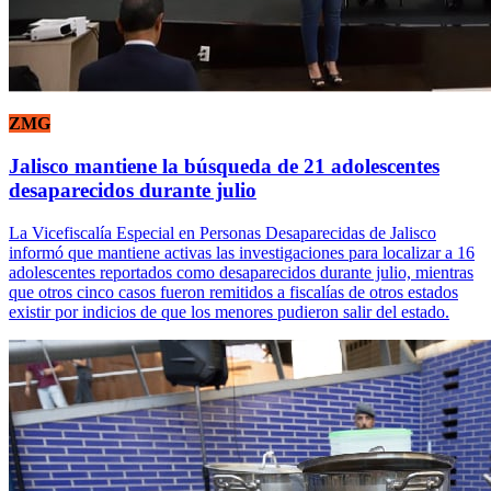
ZMG
Jalisco mantiene la búsqueda de 21 adolescentes
desaparecidos durante julio
La Vicefiscalía Especial en Personas Desaparecidas de Jalisco
informó que mantiene activas las investigaciones para localizar a 16
adolescentes reportados como desaparecidos durante julio, mientras
que otros cinco casos fueron remitidos a fiscalías de otros estados
existir por indicios de que los menores pudieron salir del estado.