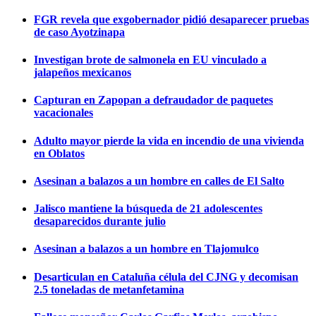
FGR revela que exgobernador pidió desaparecer pruebas
de caso Ayotzinapa
Investigan brote de salmonela en EU vinculado a
jalapeños mexicanos
Capturan en Zapopan a defraudador de paquetes
vacacionales
Adulto mayor pierde la vida en incendio de una vivienda
en Oblatos
Asesinan a balazos a un hombre en calles de El Salto
Jalisco mantiene la búsqueda de 21 adolescentes
desaparecidos durante julio
Asesinan a balazos a un hombre en Tlajomulco
Desarticulan en Cataluña célula del CJNG y decomisan
2.5 toneladas de metanfetamina