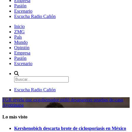
Empresa
Pasión
Escenario
Escucha Radio Cañón
Inicio
ZMG
País
Mundo
Opinión
Empresa
Pasión
Escenario
Escucha Radio Cañón
FGR revela que exgobernador pidió desaparecer pruebas de caso
Ayotzinapa
Lo más visto
Kershenobich descarta brote de ciclosporiasis en México