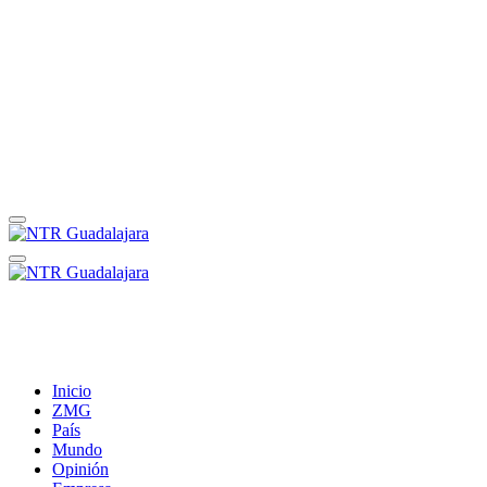
Inicio
ZMG
País
Mundo
Opinión