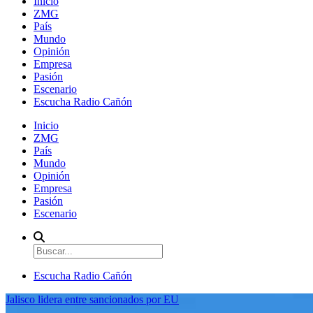
Inicio
ZMG
País
Mundo
Opinión
Empresa
Pasión
Escenario
Escucha Radio Cañón
Inicio
ZMG
País
Mundo
Opinión
Empresa
Pasión
Escenario
Escucha Radio Cañón
Jalisco lidera entre sancionados por EU