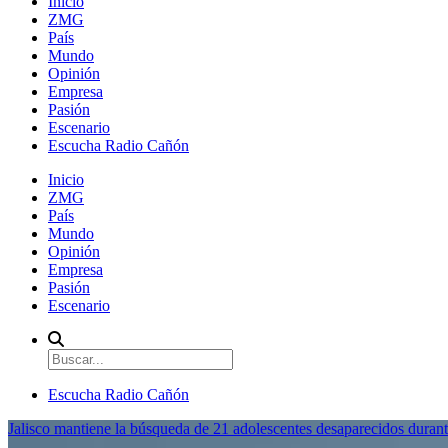
Inicio
ZMG
País
Mundo
Opinión
Empresa
Pasión
Escenario
Escucha Radio Cañón
Inicio
ZMG
País
Mundo
Opinión
Empresa
Pasión
Escenario
Escucha Radio Cañón
Jalisco mantiene la búsqueda de 21 adolescentes desaparecidos durant