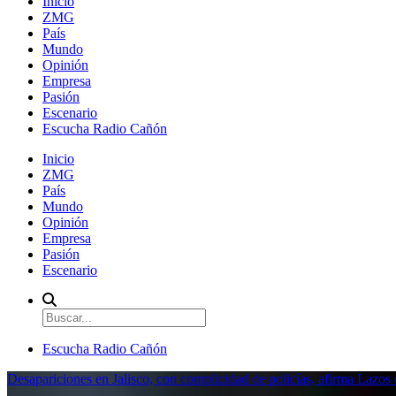
Inicio
ZMG
País
Mundo
Opinión
Empresa
Pasión
Escenario
Escucha Radio Cañón
Inicio
ZMG
País
Mundo
Opinión
Empresa
Pasión
Escenario
Escucha Radio Cañón
Desapariciones en Jalisco, con complicidad de policías, afirma Lazo