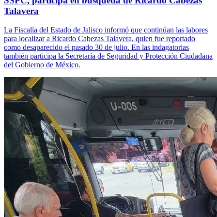
SSPC, participa en búsqueda de Ricardo Cabezas
Talavera
La Fiscalía del Estado de Jalisco informó que continúan las labores
para localizar a Ricardo Cabezas Talavera, quien fue reportado
como desaparecido el pasado 30 de julio. En las indagatorias
también participa la Secretaría de Seguridad y Protección Ciudadana
del Gobierno de México.