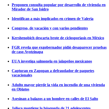
Proponen consulta popular por desarrollo de vivienda en
Mirador de San Isidro
Identifican a más implicados en crimen de Valeria
Congreso, de vacación y con varios pendientes
Kershenobich descarta brote de ciclosporiasis en México
FGR revela que exgobernador pidió desaparecer pruebas
de caso Ayotzinapa
EUA investiga salmonela en jalapeños mexicanos
Capturan en Zapopan a defraudador de paquetes
vacacionales
Adulto mayor pierde la vida en incendio de una vivienda
en Oblatos
Asesinan a balazos a un hombre en calles de El Salto
Jalisco mantiene la búsqueda de 21 adolescentes