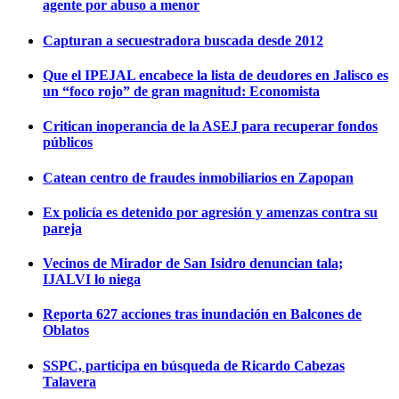
agente por abuso a menor
Capturan a secuestradora buscada desde 2012
Que el IPEJAL encabece la lista de deudores en Jalisco es
un “foco rojo” de gran magnitud: Economista
Critican inoperancia de la ASEJ para recuperar fondos
públicos
Catean centro de fraudes inmobiliarios en Zapopan
Ex policía es detenido por agresión y amenzas contra su
pareja
Vecinos de Mirador de San Isidro denuncian tala;
IJALVI lo niega
Reporta 627 acciones tras inundación en Balcones de
Oblatos
SSPC, participa en búsqueda de Ricardo Cabezas
Talavera