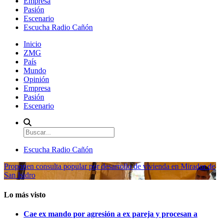
Empresa
Pasión
Escenario
Escucha Radio Cañón
Inicio
ZMG
País
Mundo
Opinión
Empresa
Pasión
Escenario
Escucha Radio Cañón
Proponen consulta popular por desarrollo de vivienda en Mirador de
San Isidro
Lo más visto
Cae ex mando por agresión a ex pareja y procesan a