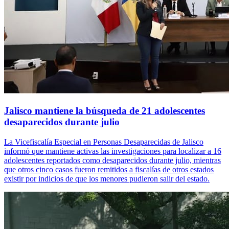
Jalisco mantiene la búsqueda de 21 adolescentes
desaparecidos durante julio
La Vicefiscalía Especial en Personas Desaparecidas de Jalisco
informó que mantiene activas las investigaciones para localizar a 16
adolescentes reportados como desaparecidos durante julio, mientras
que otros cinco casos fueron remitidos a fiscalías de otros estados
existir por indicios de que los menores pudieron salir del estado.