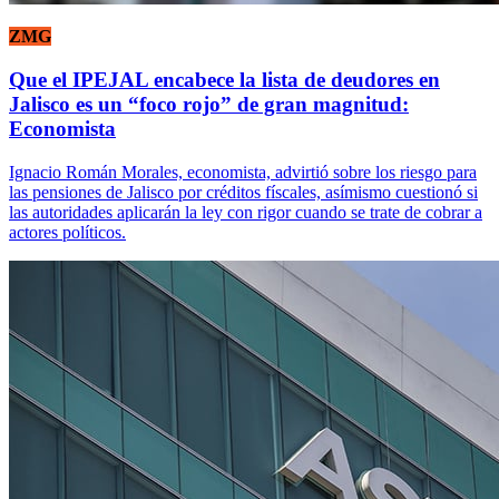
ZMG
Que el IPEJAL encabece la lista de deudores en
Jalisco es un “foco rojo” de gran magnitud:
Economista
Ignacio Román Morales, economista, advirtió sobre los riesgo para
las pensiones de Jalisco por créditos físcales, asímismo cuestionó si
las autoridades aplicarán la ley con rigor cuando se trate de cobrar a
actores políticos.