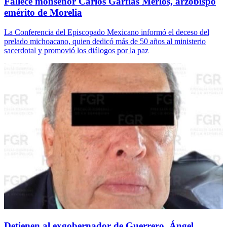
Fallece monseñor Carlos Garfias Merlos, arzobispo
emérito de Morelia
La Conferencia del Episcopado Mexicano informó el deceso del
prelado michoacano, quien dedicó más de 50 años al ministerio
sacerdotal y promovió los diálogos por la paz
Detienen al exgobernador de Guerrero, Ángel