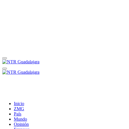
Inicio
ZMG
País
Mundo
Opinión