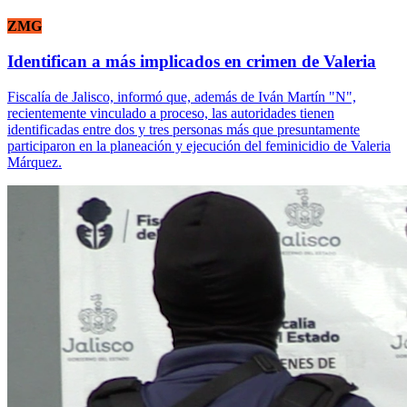
ZMG
Identifican a más implicados en crimen de Valeria
Fiscalía de Jalisco, informó que, además de Iván Martín "N",
recientemente vinculado a proceso, las autoridades tienen
identificadas entre dos y tres personas más que presuntamente
participaron en la planeación y ejecución del feminicidio de Valeria
Márquez.