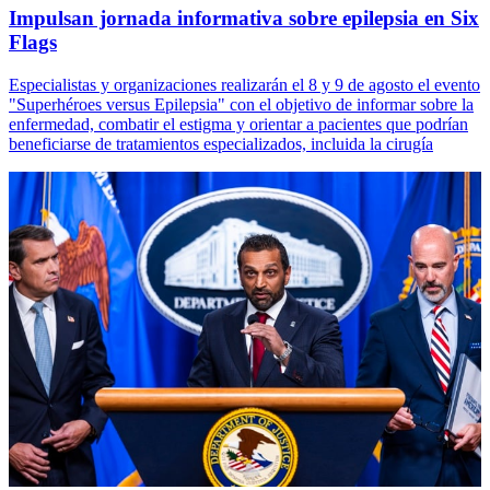
Impulsan jornada informativa sobre epilepsia en Six
Flags
Especialistas y organizaciones realizarán el 8 y 9 de agosto el evento
"Superhéroes versus Epilepsia" con el objetivo de informar sobre la
enfermedad, combatir el estigma y orientar a pacientes que podrían
beneficiarse de tratamientos especializados, incluida la cirugía