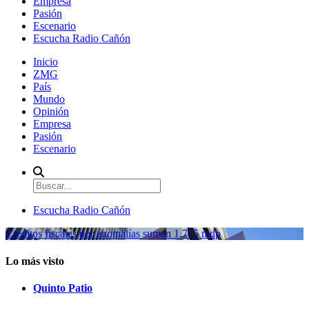
Empresa
Pasión
Escenario
Escucha Radio Cañón
Inicio
ZMG
País
Mundo
Opinión
Empresa
Pasión
Escenario
Escucha Radio Cañón
Créditos fiscales por anomalías suman 1,775 mdp
Lo más visto
Quinto Patio