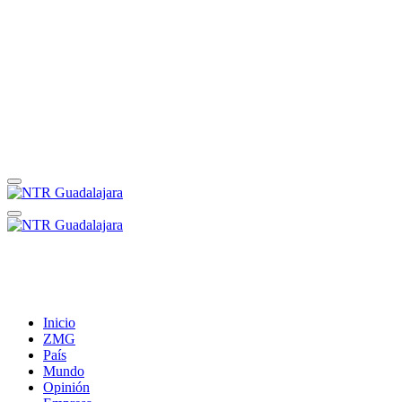
Inicio
ZMG
País
Mundo
Opinión