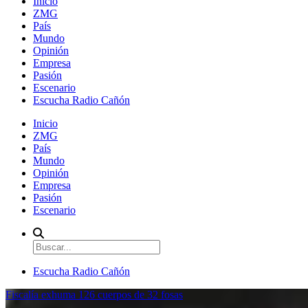
Inicio
ZMG
País
Mundo
Opinión
Empresa
Pasión
Escenario
Escucha Radio Cañón
Inicio
ZMG
País
Mundo
Opinión
Empresa
Pasión
Escenario
Escucha Radio Cañón
Fiscalía exhuma 126 cuerpos de 32 fosas