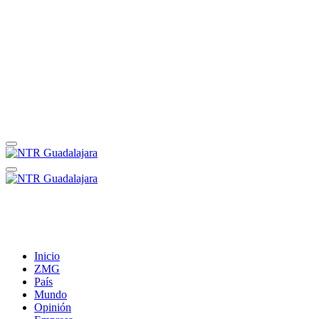
Inicio
ZMG
País
Mundo
Opinión