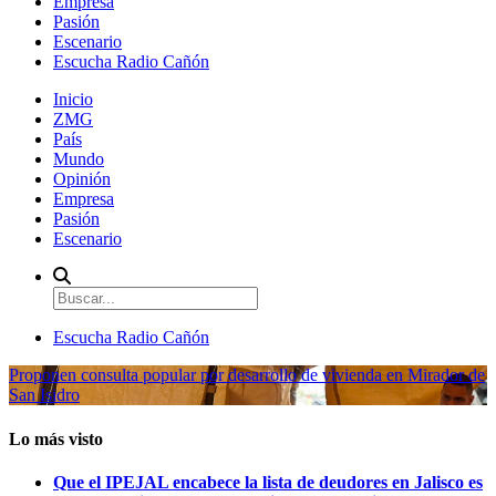
Empresa
Pasión
Escenario
Escucha Radio Cañón
Inicio
ZMG
País
Mundo
Opinión
Empresa
Pasión
Escenario
Escucha Radio Cañón
Proponen consulta popular por desarrollo de vivienda en Mirador de
San Isidro
Lo más visto
Que el IPEJAL encabece la lista de deudores en Jalisco es