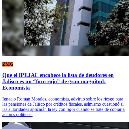
ZMG
Que el IPEJAL encabece la lista de deudores en
Jalisco es un “foco rojo” de gran magnitud:
Economista
Ignacio Román Morales, economista, advirtió sobre los riesgo para
las pensiones de Jalisco por créditos físcales, asímismo cuestionó si
las autoridades aplicarán la ley con rigor cuando se trate de cobrar a
actores políticos.