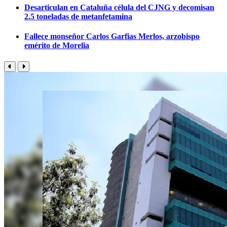
Desarticulan en Cataluña célula del CJNG y decomisan
2.5 toneladas de metanfetamina
Fallece monseñor Carlos Garfias Merlos, arzobispo
emérito de Morelia