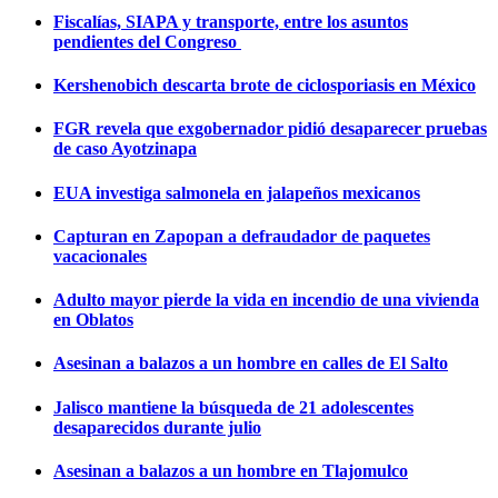
Fiscalías, SIAPA y transporte, entre los asuntos
pendientes del Congreso
Kershenobich descarta brote de ciclosporiasis en México
FGR revela que exgobernador pidió desaparecer pruebas
de caso Ayotzinapa
EUA investiga salmonela en jalapeños mexicanos
Capturan en Zapopan a defraudador de paquetes
vacacionales
Adulto mayor pierde la vida en incendio de una vivienda
en Oblatos
Asesinan a balazos a un hombre en calles de El Salto
Jalisco mantiene la búsqueda de 21 adolescentes
desaparecidos durante julio
Asesinan a balazos a un hombre en Tlajomulco