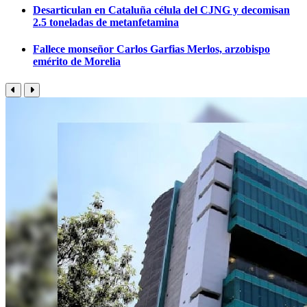
Desarticulan en Cataluña célula del CJNG y decomisan
2.5 toneladas de metanfetamina
Fallece monseñor Carlos Garfias Merlos, arzobispo
emérito de Morelia