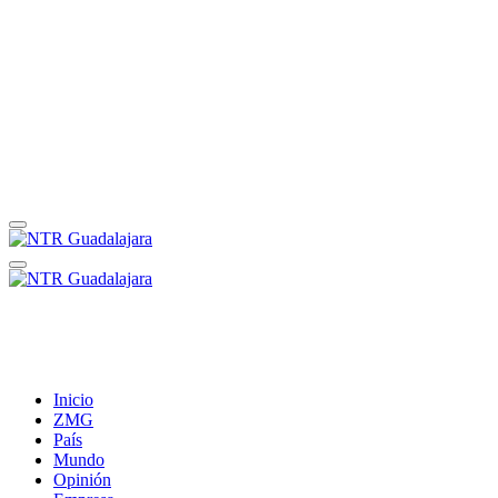
Inicio
ZMG
País
Mundo
Opinión