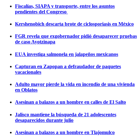
Fiscalías, SIAPA y transporte, entre los asuntos
pendientes del Congreso
Kershenobich descarta brote de ciclosporiasis en México
FGR revela que exgobernador pidió desaparecer pruebas
de caso Ayotzinapa
EUA investiga salmonela en jalapeños mexicanos
Capturan en Zapopan a defraudador de paquetes
vacacionales
Adulto mayor pierde la vida en incendio de una vivienda
en Oblatos
Asesinan a balazos a un hombre en calles de El Salto
Jalisco mantiene la búsqueda de 21 adolescentes
desaparecidos durante julio
Asesinan a balazos a un hombre en Tlajomulco