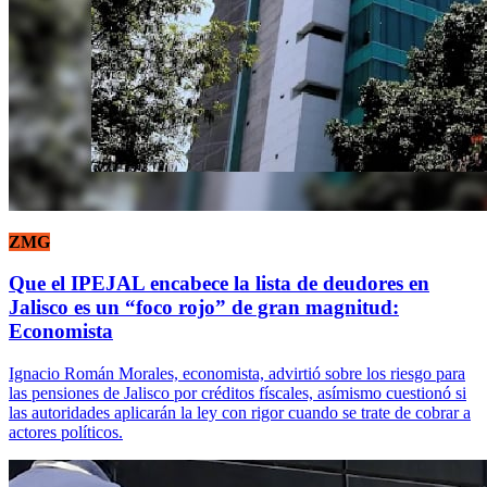
ZMG
Que el IPEJAL encabece la lista de deudores en
Jalisco es un “foco rojo” de gran magnitud:
Economista
Ignacio Román Morales, economista, advirtió sobre los riesgo para
las pensiones de Jalisco por créditos físcales, asímismo cuestionó si
las autoridades aplicarán la ley con rigor cuando se trate de cobrar a
actores políticos.