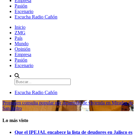
Empresa
Pasión
Escenario
Escucha Radio Cañón
Inicio
ZMG
País
Mundo
Opinión
Empresa
Pasión
Escenario
Escucha Radio Cañón
Proponen consulta popular por desarrollo de vivienda en Mirador de
San Isidro
Lo más visto
Que el IPEJAL encabece la lista de deudores en Jalisco es