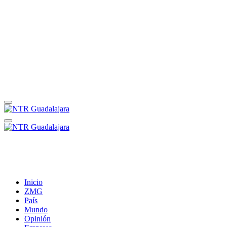
Inicio
ZMG
País
Mundo
Opinión