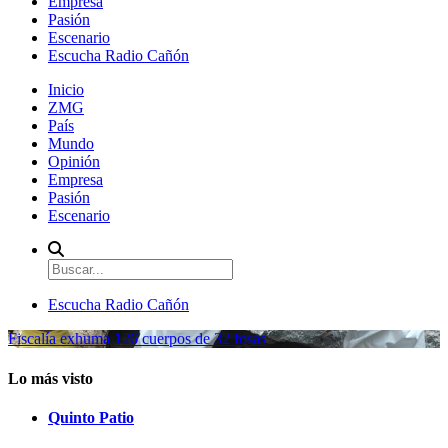
Empresa
Pasión
Escenario
Escucha Radio Cañón
Inicio
ZMG
País
Mundo
Opinión
Empresa
Pasión
Escenario
Escucha Radio Cañón
Fiscalía exhuma 126 cuerpos de 32 fosas
Lo más visto
Quinto Patio