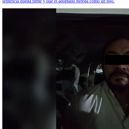
sentencia queda firme y que el adoptado hereda como un hijo.