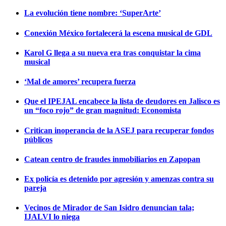
La evolución tiene nombre: ‘SuperArte’
Conexión México fortalecerá la escena musical de GDL
Karol G llega a su nueva era tras conquistar la cima
musical
‘Mal de amores’ recupera fuerza
Que el IPEJAL encabece la lista de deudores en Jalisco es
un “foco rojo” de gran magnitud: Economista
Critican inoperancia de la ASEJ para recuperar fondos
públicos
Catean centro de fraudes inmobiliarios en Zapopan
Ex policía es detenido por agresión y amenzas contra su
pareja
Vecinos de Mirador de San Isidro denuncian tala;
IJALVI lo niega