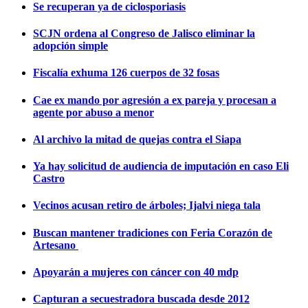
Se recuperan ya de ciclosporiasis
SCJN ordena al Congreso de Jalisco eliminar la
adopción simple
Fiscalía exhuma 126 cuerpos de 32 fosas
Cae ex mando por agresión a ex pareja y procesan a
agente por abuso a menor
Al archivo la mitad de quejas contra el Siapa
Ya hay solicitud de audiencia de imputación en caso Eli
Castro
Vecinos acusan retiro de árboles; Ijalvi niega tala
Buscan mantener tradiciones con Feria Corazón de
Artesano
Apoyarán a mujeres con cáncer con 40 mdp
Capturan a secuestradora buscada desde 2012