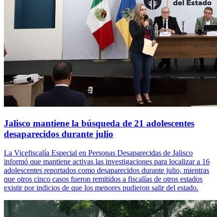
Jalisco mantiene la búsqueda de 21 adolescentes
desaparecidos durante julio
La Vicefiscalía Especial en Personas Desaparecidas de Jalisco
informó que mantiene activas las investigaciones para localizar a 16
adolescentes reportados como desaparecidos durante julio, mientras
que otros cinco casos fueron remitidos a fiscalías de otros estados
existir por indicios de que los menores pudieron salir del estado.