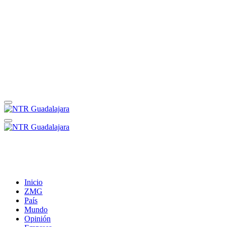
Inicio
ZMG
País
Mundo
Opinión