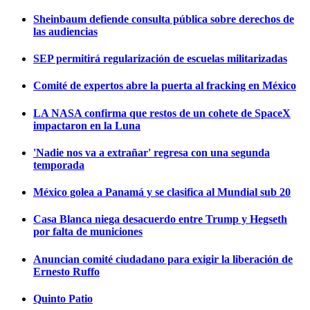
Sheinbaum defiende consulta pública sobre derechos de
las audiencias
SEP permitirá regularización de escuelas militarizadas
Comité de expertos abre la puerta al fracking en México
LA NASA confirma que restos de un cohete de SpaceX
impactaron en la Luna
'Nadie nos va a extrañar' regresa con una segunda
temporada
México golea a Panamá y se clasifica al Mundial sub 20
Casa Blanca niega desacuerdo entre Trump y Hegseth
por falta de municiones
Anuncian comité ciudadano para exigir la liberación de
Ernesto Ruffo
Quinto Patio