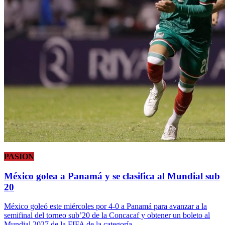
PASION
México golea a Panamá y se clasifica al Mundial sub
20
México goleó este miércoles por 4-0 a Panamá para avanzar a la
semifinal del torneo sub’20 de la Concacaf y obtener un boleto al
Mundial 2027 de la FIFA de la categoría