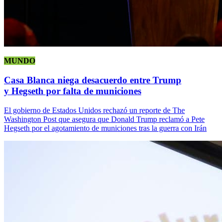
MUNDO
Casa Blanca niega desacuerdo entre Trump
y Hegseth por falta de municiones
El gobierno de Estados Unidos rechazó un reporte de The
Washington Post que asegura que Donald Trump reclamó a Pete
Hegseth por el agotamiento de municiones tras la guerra con Irán