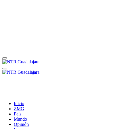
Inicio
ZMG
País
Mundo
Opinión