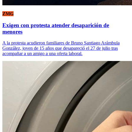
ZMG
Exigen con protesta atender desaparición de
menores
A la protesta acudieron familiares de Bruno Santiago Arámbula
González, joven de 15 años que desapareció el 27 de julio tras
acompañar a un amigo a una oferta laboral.