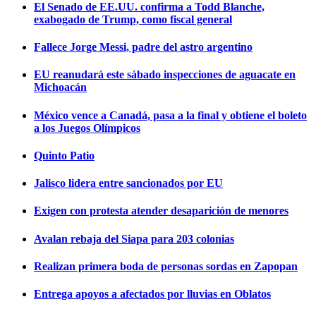
El Senado de EE.UU. confirma a Todd Blanche,
exabogado de Trump, como fiscal general
Fallece Jorge Messi, padre del astro argentino
EU reanudará este sábado inspecciones de aguacate en
Michoacán
México vence a Canadá, pasa a la final y obtiene el boleto
a los Juegos Olímpicos
Quinto Patio
Jalisco lidera entre sancionados por EU
Exigen con protesta atender desaparición de menores
Avalan rebaja del Siapa para 203 colonias
Realizan primera boda de personas sordas en Zapopan
Entrega apoyos a afectados por lluvias en Oblatos