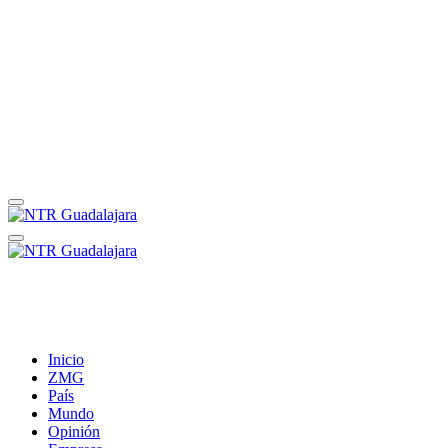
Inicio
ZMG
País
Mundo
Opinión