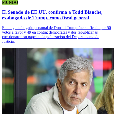
MUNDO
El Senado de EE.UU. confirma a Todd Blanche,
exabogado de Trump, como fiscal general
El antiguo abogado personal de Donald Trump fue ratificado por 50
votos a favor y 49 en contra; demócratas y dos republicanas
cuestionaron su papel en la politización del Departamento de
Justicia.