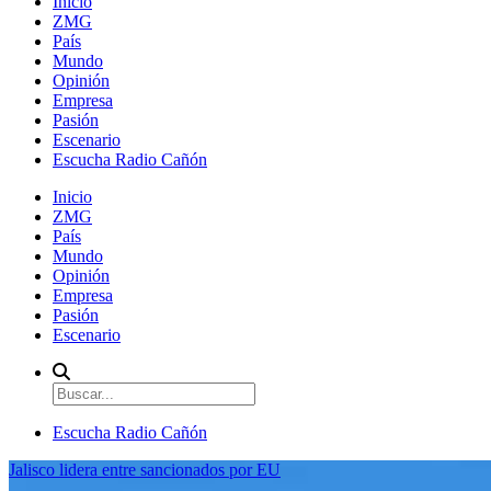
Inicio
ZMG
País
Mundo
Opinión
Empresa
Pasión
Escenario
Escucha Radio Cañón
Inicio
ZMG
País
Mundo
Opinión
Empresa
Pasión
Escenario
Escucha Radio Cañón
Jalisco lidera entre sancionados por EU