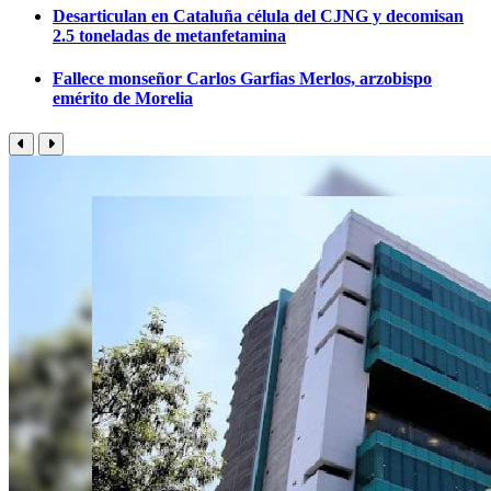
Desarticulan en Cataluña célula del CJNG y decomisan
2.5 toneladas de metanfetamina
Fallece monseñor Carlos Garfias Merlos, arzobispo
emérito de Morelia