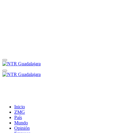
Inicio
ZMG
País
Mundo
Opinión