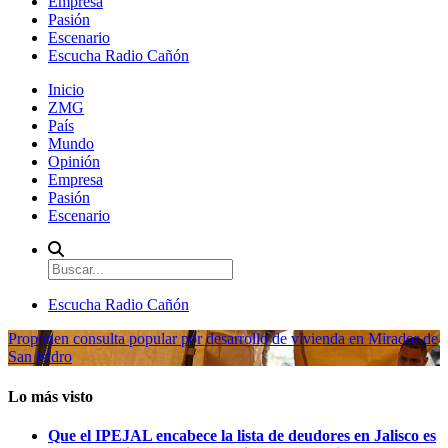
Empresa
Pasión
Escenario
Escucha Radio Cañón
Inicio
ZMG
País
Mundo
Opinión
Empresa
Pasión
Escenario
Escucha Radio Cañón
Proponen consulta popular por desarrollo de vivienda en Mirador de
San Isidro
Lo más visto
Que el IPEJAL encabece la lista de deudores en Jalisco es