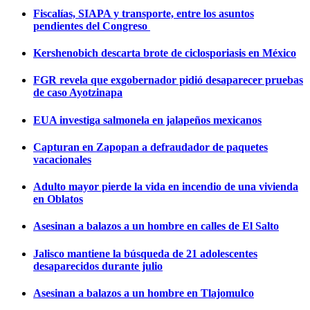
Fiscalías, SIAPA y transporte, entre los asuntos
pendientes del Congreso
Kershenobich descarta brote de ciclosporiasis en México
FGR revela que exgobernador pidió desaparecer pruebas
de caso Ayotzinapa
EUA investiga salmonela en jalapeños mexicanos
Capturan en Zapopan a defraudador de paquetes
vacacionales
Adulto mayor pierde la vida en incendio de una vivienda
en Oblatos
Asesinan a balazos a un hombre en calles de El Salto
Jalisco mantiene la búsqueda de 21 adolescentes
desaparecidos durante julio
Asesinan a balazos a un hombre en Tlajomulco