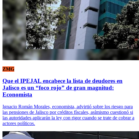
ZMG
Que el IPEJAL encabece la lista de deudores en
Jalisco es un “foco rojo” de gran magnitud:
Economista
Ignacio Román Morales, economista, advirtió sobre los riesgo para
las pensiones de Jalisco por créditos físcales, asímismo cuestionó si
las autoridades aplicarán la ley con rigor cuando se trate de cobrar a
actores políticos.