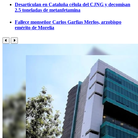
Desarticulan en Cataluña célula del CJNG y decomisan
2.5 toneladas de metanfetamina
Fallece monseñor Carlos Garfias Merlos, arzobispo
emérito de Morelia