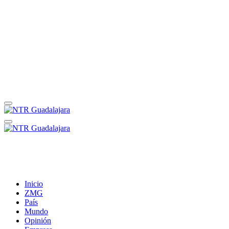
Inicio
ZMG
País
Mundo
Opinión