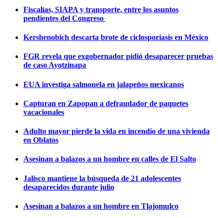
Fiscalías, SIAPA y transporte, entre los asuntos
pendientes del Congreso
Kershenobich descarta brote de ciclosporiasis en México
FGR revela que exgobernador pidió desaparecer pruebas
de caso Ayotzinapa
EUA investiga salmonela en jalapeños mexicanos
Capturan en Zapopan a defraudador de paquetes
vacacionales
Adulto mayor pierde la vida en incendio de una vivienda
en Oblatos
Asesinan a balazos a un hombre en calles de El Salto
Jalisco mantiene la búsqueda de 21 adolescentes
desaparecidos durante julio
Asesinan a balazos a un hombre en Tlajomulco