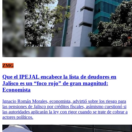
ZMG
Que el IPEJAL encabece la lista de deudores en
Jalisco es un “foco rojo” de gran magnitud:
Economista
Ignacio Román Morales, economista, advirtió sobre los riesgo para
las pensiones de Jalisco por créditos físcales, asímismo cuestionó si
las autoridades aplicarán la ley con rigor cuando se trate de cobrar a
actores políticos.