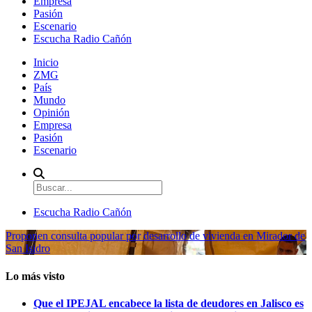
Empresa
Pasión
Escenario
Escucha Radio Cañón
Inicio
ZMG
País
Mundo
Opinión
Empresa
Pasión
Escenario
Escucha Radio Cañón
Proponen consulta popular por desarrollo de vivienda en Mirador de
San Isidro
Lo más visto
Que el IPEJAL encabece la lista de deudores en Jalisco es