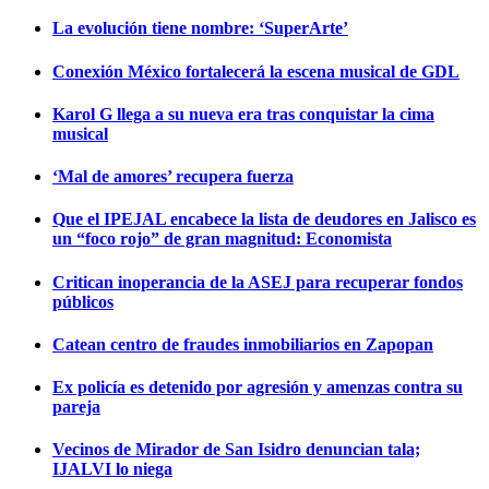
La evolución tiene nombre: ‘SuperArte’
Conexión México fortalecerá la escena musical de GDL
Karol G llega a su nueva era tras conquistar la cima
musical
‘Mal de amores’ recupera fuerza
Que el IPEJAL encabece la lista de deudores en Jalisco es
un “foco rojo” de gran magnitud: Economista
Critican inoperancia de la ASEJ para recuperar fondos
públicos
Catean centro de fraudes inmobiliarios en Zapopan
Ex policía es detenido por agresión y amenzas contra su
pareja
Vecinos de Mirador de San Isidro denuncian tala;
IJALVI lo niega