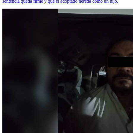
sentencia queda firme y que el adoptado hereda como un hijo.