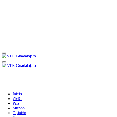
Inicio
ZMG
País
Mundo
Opinión