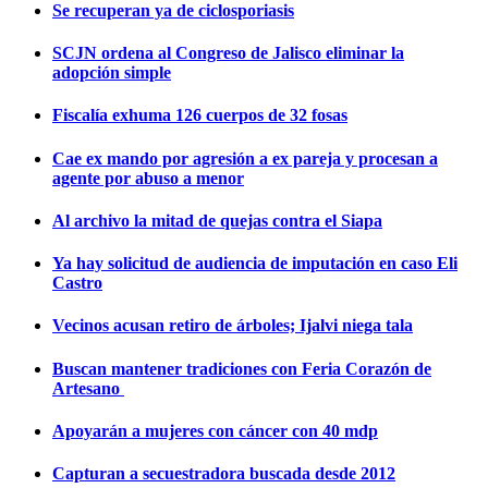
Se recuperan ya de ciclosporiasis
SCJN ordena al Congreso de Jalisco eliminar la
adopción simple
Fiscalía exhuma 126 cuerpos de 32 fosas
Cae ex mando por agresión a ex pareja y procesan a
agente por abuso a menor
Al archivo la mitad de quejas contra el Siapa
Ya hay solicitud de audiencia de imputación en caso Eli
Castro
Vecinos acusan retiro de árboles; Ijalvi niega tala
Buscan mantener tradiciones con Feria Corazón de
Artesano
Apoyarán a mujeres con cáncer con 40 mdp
Capturan a secuestradora buscada desde 2012