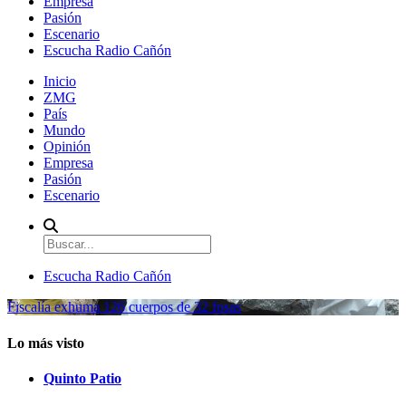
Empresa
Pasión
Escenario
Escucha Radio Cañón
Inicio
ZMG
País
Mundo
Opinión
Empresa
Pasión
Escenario
Escucha Radio Cañón
Fiscalía exhuma 126 cuerpos de 32 fosas
Lo más visto
Quinto Patio