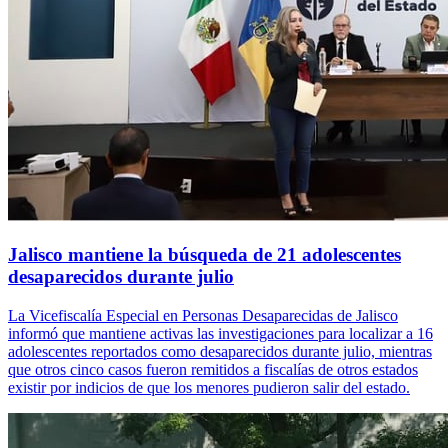
Jalisco mantiene la búsqueda de 21 adolescentes
desaparecidos durante julio
La Vicefiscalía Especial en Personas Desaparecidas de Jalisco
informó que mantiene activas las investigaciones para localizar a 16
adolescentes reportados como desaparecidos durante julio, mientras
que otros cinco casos fueron remitidos a fiscalías de otros estados
existir por indicios de que los menores pudieron salir del estado.