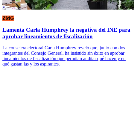
ZMG
Lamenta Carla Humphrey la negativa del INE para
aprobar lineamientos de fiscalización
La consejera electoral Carla Humphrey reveló que, junto con dos
integrantes del Consejo General, ha insistido sin éxito en aprobar
lineamientos de fiscalización que permitan auditar qué hacen y en
qué gastan las y los aspirantes.