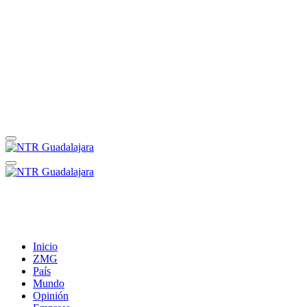
Inicio
ZMG
País
Mundo
Opinión