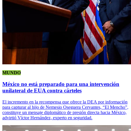
MUNDO
México no está preparado para una intervención
unilateral de EUA contra cárteles
El incremento en la recompensa que ofrece la DEA por información
para capturar al hijo de Nemesio Oseguera Cervantes, “El Mencho”,
constituye un mensaje diplomático de presión directa hacia México,
advirtió Víctor Hernández, experto en seguridad.