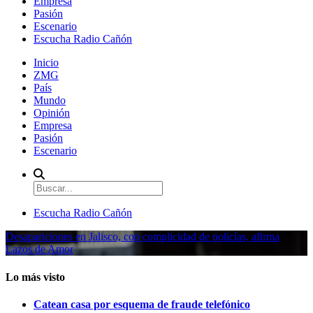
Empresa
Pasión
Escenario
Escucha Radio Cañón
Inicio
ZMG
País
Mundo
Opinión
Empresa
Pasión
Escenario
Escucha Radio Cañón
Desapariciones en Jalisco, con complicidad de policías, afirma
Lazos de Amor
Lo más visto
Catean casa por esquema de fraude telefónico