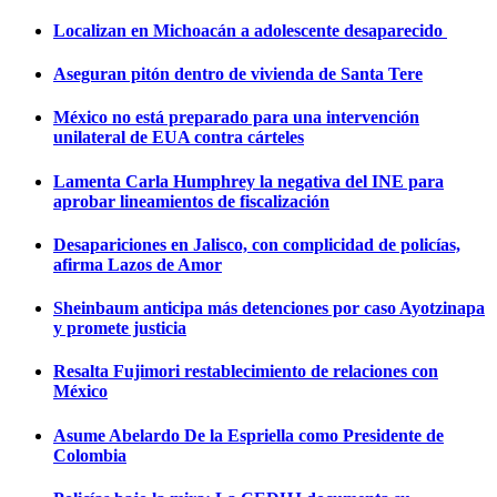
Localizan en Michoacán a adolescente desaparecido
Aseguran pitón dentro de vivienda de Santa Tere
México no está preparado para una intervención
unilateral de EUA contra cárteles
Lamenta Carla Humphrey la negativa del INE para
aprobar lineamientos de fiscalización
Desapariciones en Jalisco, con complicidad de policías,
afirma Lazos de Amor
Sheinbaum anticipa más detenciones por caso Ayotzinapa
y promete justicia
Resalta Fujimori restablecimiento de relaciones con
México
Asume Abelardo De la Espriella como Presidente de
Colombia