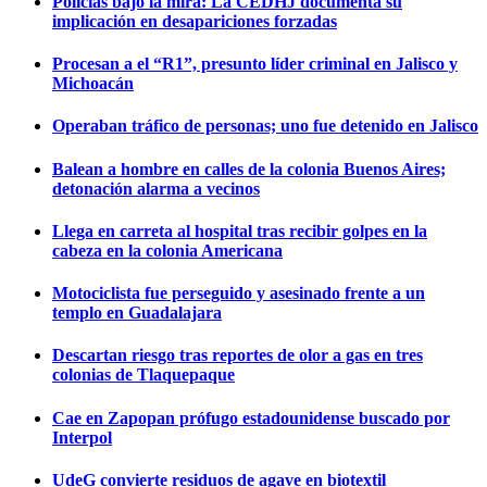
Policías bajo la mira: La CEDHJ documenta su
implicación en desapariciones forzadas
Procesan a el “R1”, presunto líder criminal en Jalisco y
Michoacán
Operaban tráfico de personas; uno fue detenido en Jalisco
Balean a hombre en calles de la colonia Buenos Aires;
detonación alarma a vecinos
Llega en carreta al hospital tras recibir golpes en la
cabeza en la colonia Americana
Motociclista fue perseguido y asesinado frente a un
templo en Guadalajara
Descartan riesgo tras reportes de olor a gas en tres
colonias de Tlaquepaque
Cae en Zapopan prófugo estadounidense buscado por
Interpol
UdeG convierte residuos de agave en biotextil