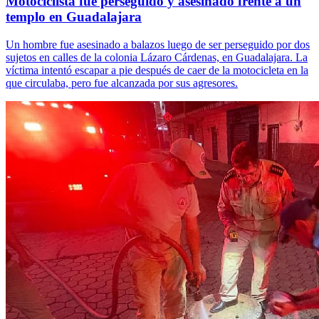
Motociclista fue perseguido y asesinado frente a un
templo en Guadalajara
Un hombre fue asesinado a balazos luego de ser perseguido por dos
sujetos en calles de la colonia Lázaro Cárdenas, en Guadalajara. La
víctima intentó escapar a pie después de caer de la motocicleta en la
que circulaba, pero fue alcanzada por sus agresores.