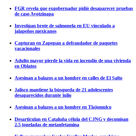
FGR revela que exgobernador pidió desaparecer pruebas
de caso Ayotzinapa
Investigan brote de salmonela en EU vinculado a
jalapeños mexicanos
Capturan en Zapopan a defraudador de paquetes
vacacionales
Adulto mayor pierde la vida en incendio de una vivienda
en Oblatos
Asesinan a balazos a un hombre en calles de El Salto
Jalisco mantiene la búsqueda de 21 adolescentes
desaparecidos durante julio
Asesinan a balazos a un hombre en Tlajomulco
Desarticulan en Cataluña célula del CJNG y decomisan
2.5 toneladas de metanfetamina