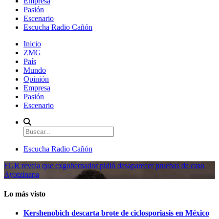
Empresa
Pasión
Escenario
Escucha Radio Cañón
Inicio
ZMG
País
Mundo
Opinión
Empresa
Pasión
Escenario
Escucha Radio Cañón
FGR revela que exgobernador pidió desaparecer pruebas de caso
Ayotzinapa
Lo más visto
Kershenobich descarta brote de ciclosporiasis en México