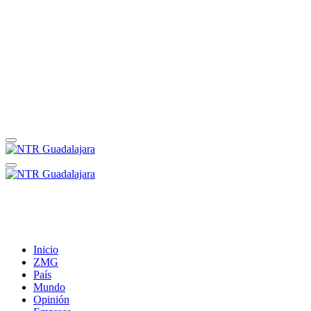
Inicio
ZMG
País
Mundo
Opinión