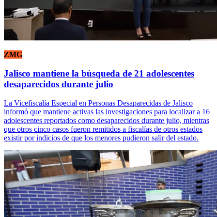
ZMG
Jalisco mantiene la búsqueda de 21 adolescentes
desaparecidos durante julio
La Vicefiscalía Especial en Personas Desaparecidas de Jalisco
informó que mantiene activas las investigaciones para localizar a 16
adolescentes reportados como desaparecidos durante julio, mientras
que otros cinco casos fueron remitidos a fiscalías de otros estados
existir por indicios de que los menores pudieron salir del estado.