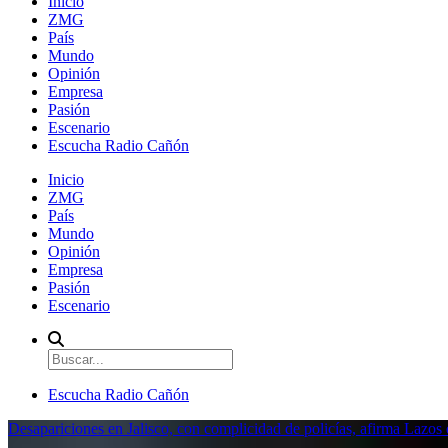
Inicio
ZMG
País
Mundo
Opinión
Empresa
Pasión
Escenario
Escucha Radio Cañón
Inicio
ZMG
País
Mundo
Opinión
Empresa
Pasión
Escenario
Escucha Radio Cañón
Desapariciones en Jalisco, con complicidad de policías, afirma Lazo