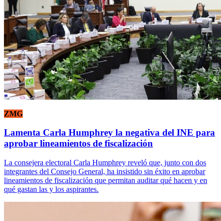
ZMG
Lamenta Carla Humphrey la negativa del INE para
aprobar lineamientos de fiscalización
La consejera electoral Carla Humphrey reveló que, junto con dos
integrantes del Consejo General, ha insistido sin éxito en aprobar
lineamientos de fiscalización que permitan auditar qué hacen y en
qué gastan las y los aspirantes.