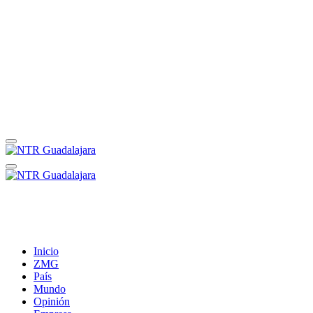
Inicio
ZMG
País
Mundo
Opinión