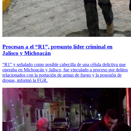
Procesan a el “R1”, presunto líder criminal en
Jalisco y Michoacán
“R1” y señalado como posible cabecilla de una célula delictiva que
operaba en Michoacán y Jalisco, fue vinculado a proceso por delitos
relacionados con la portación de armas de fuego y la posesión de
drogas, informó la FGR.