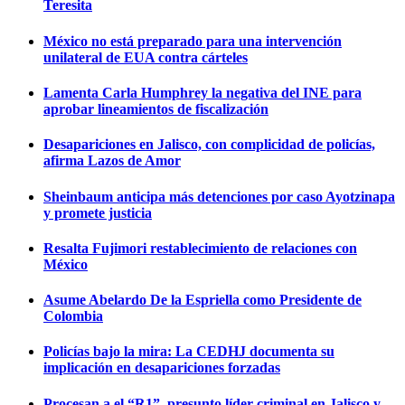
Teresita
México no está preparado para una intervención
unilateral de EUA contra cárteles
Lamenta Carla Humphrey la negativa del INE para
aprobar lineamientos de fiscalización
Desapariciones en Jalisco, con complicidad de policías,
afirma Lazos de Amor
Sheinbaum anticipa más detenciones por caso Ayotzinapa
y promete justicia
Resalta Fujimori restablecimiento de relaciones con
México
Asume Abelardo De la Espriella como Presidente de
Colombia
Policías bajo la mira: La CEDHJ documenta su
implicación en desapariciones forzadas
Procesan a el “R1”, presunto líder criminal en Jalisco y