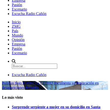
Empresa
Pasión
Escenario
Escucha Radio Cañón
Inicio
ZMG
País
Mundo
Opinión
Empresa
Pasión
Escenario
Escucha Radio Cañón
Policías bajo la mira: La CEDHJ documenta su implicación en
desapariciones forzadas
Lo más visto
Sorprende serpiente a mujer en su domicilio en Santa