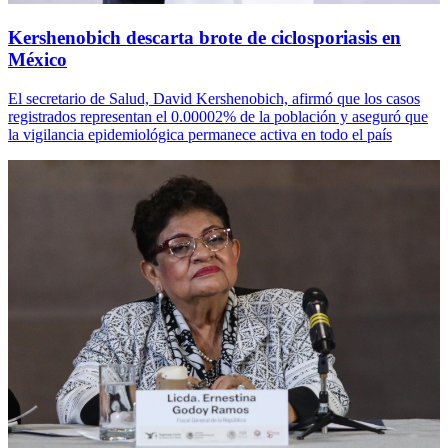
Kershenobich descarta brote de ciclosporiasis en
México
El secretario de Salud, David Kershenobich, afirmó que los casos
registrados representan el 0.00002% de la población y aseguró que
la vigilancia epidemiológica permanece activa en todo el país