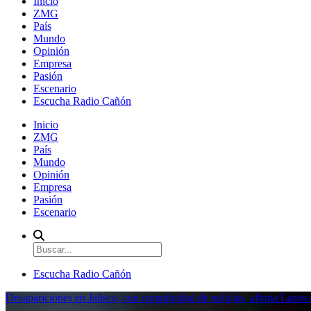
Inicio
ZMG
País
Mundo
Opinión
Empresa
Pasión
Escenario
Escucha Radio Cañón
Inicio
ZMG
País
Mundo
Opinión
Empresa
Pasión
Escenario
Escucha Radio Cañón
Desapariciones en Jalisco, con complicidad de policías, afirma Lazo