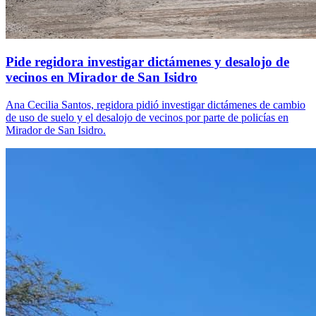
Pide regidora investigar dictámenes y desalojo de
vecinos en Mirador de San Isidro
Ana Cecilia Santos, regidora pidió investigar dictámenes de cambio
de uso de suelo y el desalojo de vecinos por parte de policías en
Mirador de San Isidro.