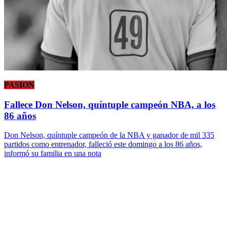
PASION
Fallece Don Nelson, quíntuple campeón NBA, a los
86 años
Don Nelson, quíntuple campeón de la NBA y ganador de mil 335
partidos como entrenador, falleció este domingo a los 86 años,
informó su familia en una nota