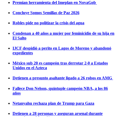
Premian herramienta del Imeplan en NovaGob
Concluye Somos Semillas de Paz 2026
Robles pide no politizar la crisis del agua
Condenan a 40 años a mujer por feminicidio de su hija en
El Salto
IJCF despidió a perito en Lagos de Moreno y abandonó
expedientes
México sub 20 es campeón tras derrotar 2-0 a Estados
Unidos en el Azteca
Detienen a presunto asaltante ligado a 26 robos en AMG
Fallece Don Nelson, quíntuple campeón NBA, a los 86
años
Netanyahu rechaza plan de Trump para Gaza
Detienen a 28 personas y aseguran arsenal durante