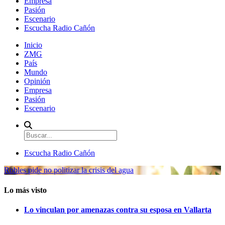
Empresa
Pasión
Escenario
Escucha Radio Cañón
Inicio
ZMG
País
Mundo
Opinión
Empresa
Pasión
Escenario
Escucha Radio Cañón
Robles pide no politizar la crisis del agua
Lo más visto
Lo vinculan por amenazas contra su esposa en Vallarta