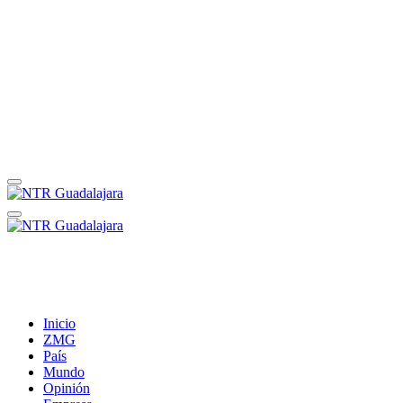
Inicio
ZMG
País
Mundo
Opinión