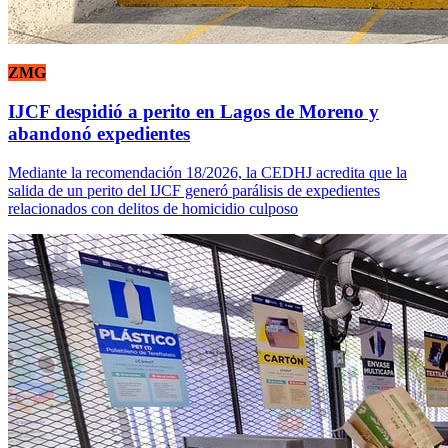
ZMG
IJCF despidió a perito en Lagos de Moreno y
abandonó expedientes
Mediante la recomendación 18/2026, la CEDHJ acredita que la
salida de un perito del IJCF generó parálisis de expedientes
relacionados con delitos de homicidio culposo