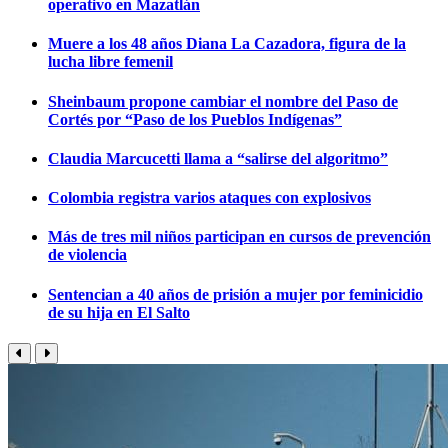
operativo en Mazatlán
Muere a los 48 años Diana La Cazadora, figura de la
lucha libre femenil
Sheinbaum propone cambiar el nombre del Paso de
Cortés por “Paso de los Pueblos Indígenas”
Claudia Marcucetti llama a “salirse del algoritmo”
Colombia registra varios ataques con explosivos
Más de tres mil niños participan en cursos de prevención
de violencia
Sentencian a 40 años de prisión a mujer por feminicidio
de su hija en El Salto