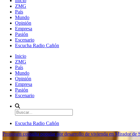
Inicio
ZMG
País
Mundo
Opinión
Empresa
Pasión
Escenario
Escucha Radio Cañón
Inicio
ZMG
País
Mundo
Opinión
Empresa
Pasión
Escenario
Escucha Radio Cañón
Proponen consulta popular por desarrollo de vivienda en Mirador de S