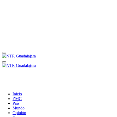
Inicio
ZMG
País
Mundo
Opinión