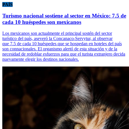
PAÍS
Turismo nacional sostiene al sector en México: 7.5 de
cada 10 huéspedes son mexicanos
Los mexicanos son actualmente el principal sostén del sector
turístico del país, aseveró la Concanaco-Servytur, al observar
que 7.5 de cada 10 huéspedes que se hospedan en hoteles del país
son connacionales. El organismo alertó de esta situación y de la
necesidad de redoblar esfuerzos para que el turista extranjero decida
nuevamente elegir los destinos nacionales.