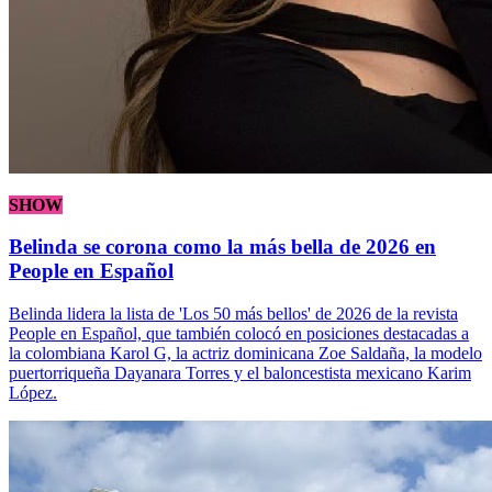
SHOW
Belinda se corona como la más bella de 2026 en
People en Español
Belinda lidera la lista de 'Los 50 más bellos' de 2026 de la revista
People en Español, que también colocó en posiciones destacadas a
la colombiana Karol G, la actriz dominicana Zoe Saldaña, la modelo
puertorriqueña Dayanara Torres y el baloncestista mexicano Karim
López.