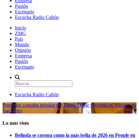
Empresa
Pasión
Escenario
Escucha Radio Cañón
Inicio
ZMG
País
Mundo
Opinión
Empresa
Pasión
Escenario
Escucha Radio Cañón
Proponen consulta popular por desarrollo de vivienda en Mirador de
San Isidro
Lo más visto
Belinda se corona como la más bella de 2026 en People en