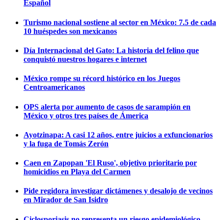
Español
Turismo nacional sostiene al sector en México: 7.5 de cada
10 huéspedes son mexicanos
Día Internacional del Gato: La historia del felino que
conquistó nuestros hogares e internet
México rompe su récord histórico en los Juegos
Centroamericanos
OPS alerta por aumento de casos de sarampión en
México y otros tres países de Ámerica
Ayotzinapa: A casi 12 años, entre juicios a exfuncionarios
y la fuga de Tomás Zerón
Caen en Zapopan 'El Ruso', objetivo prioritario por
homicidios en Playa del Carmen
Pide regidora investigar dictámenes y desalojo de vecinos
en Mirador de San Isidro
Ciclosporiasis no representa un riesgo epidemiológico