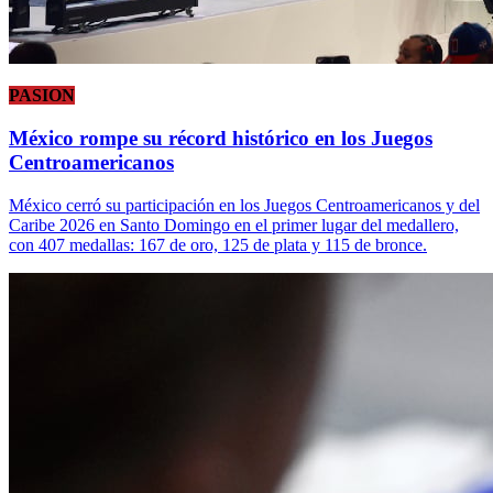
PASION
México rompe su récord histórico en los Juegos
Centroamericanos
México cerró su participación en los Juegos Centroamericanos y del
Caribe 2026 en Santo Domingo en el primer lugar del medallero,
con 407 medallas: 167 de oro, 125 de plata y 115 de bronce.