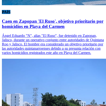
PAÍS
Caen en Zapopan 'El Ruso', objetivo prioritario por
homicidios en Playa del Carmen
Ángel Eduardo "N", alias "El Ruso", fue detenido en Zapopan,
Jalisco, durante un operativo conjunto entre autoridades de Quintana
Roo y Jalisco. El hombre era considerado un objetivo prioritario por
las autoridades quintanarroenses debido a su presunta relación con
varios homicidios registrados este año en Playa del Carmen.