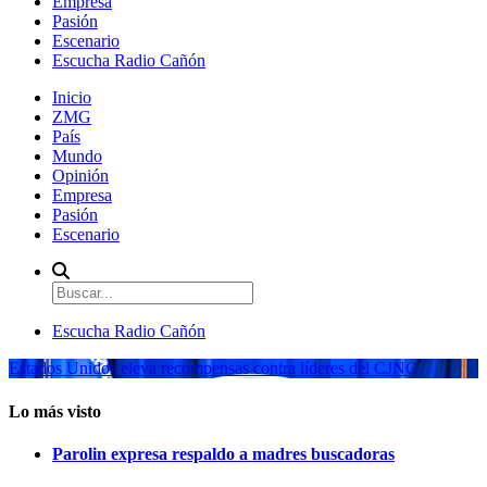
Empresa
Pasión
Escenario
Escucha Radio Cañón
Inicio
ZMG
País
Mundo
Opinión
Empresa
Pasión
Escenario
Escucha Radio Cañón
Estados Unidos eleva recompensas contra líderes del CJNG
Lo más visto
Parolin expresa respaldo a madres buscadoras