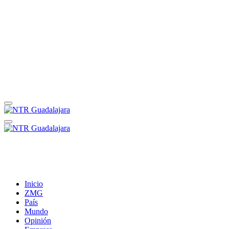
Inicio
ZMG
País
Mundo
Opinión