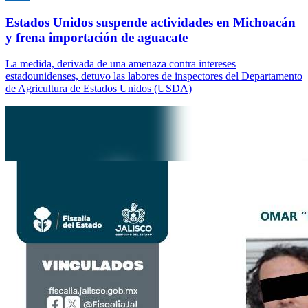
Estados Unidos suspende actividades en Michoacán
y frena importación de aguacate
La medida, derivada de una amenaza contra intereses
estadounidenses, detuvo las labores de inspectores del Departamento
de Agricultura de Estados Unidos (USDA)