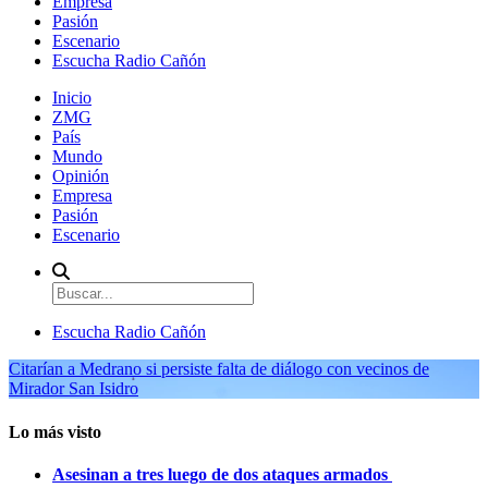
Empresa
Pasión
Escenario
Escucha Radio Cañón
Inicio
ZMG
País
Mundo
Opinión
Empresa
Pasión
Escenario
Escucha Radio Cañón
Citarían a Medrano si persiste falta de diálogo con vecinos de
Mirador San Isidro
Lo más visto
Asesinan a tres luego de dos ataques armados