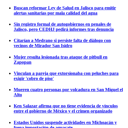
Buscan reformar Ley de Salud en Jalisco para emitir
alertas sanitarias por mala calidad del agua
Sin registro formal de autogobiernos en penales de
Jalisco, pero CEDHJ pedirá informes tras denuncia
Citarían a Medrano si persiste falta de diálogo con
vecinos de Mirador San Isidro
Mujer resulta lesionada tras ataque de pitbull en
Zapopan
Vinculan a pareja que extorsionaba con peluches para
exigir 'cobro de piso'
Mueren cuatro personas por volcadura en San Miguel el
Alto
Ken Salazar afirma que no tiene evidencia de vínculos
entre el gobierno de México y el crimen organizado
Estados Unidos suspende actividades en Michoacán y
frena importación de aguacate