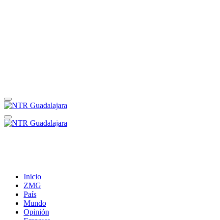
Inicio
ZMG
País
Mundo
Opinión