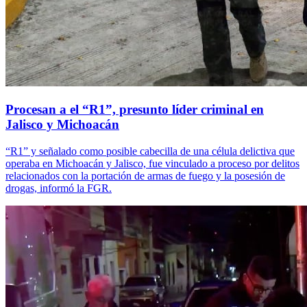
Procesan a el “R1”, presunto líder criminal en
Jalisco y Michoacán
“R1” y señalado como posible cabecilla de una célula delictiva que
operaba en Michoacán y Jalisco, fue vinculado a proceso por delitos
relacionados con la portación de armas de fuego y la posesión de
drogas, informó la FGR.