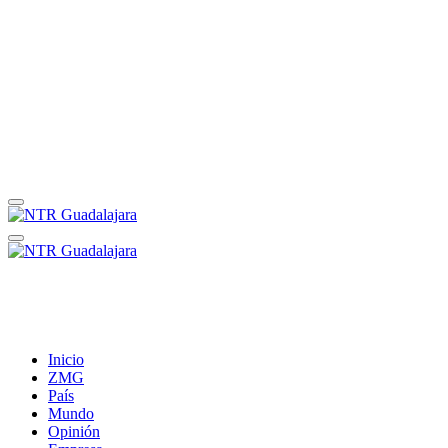
Inicio
ZMG
País
Mundo
Opinión