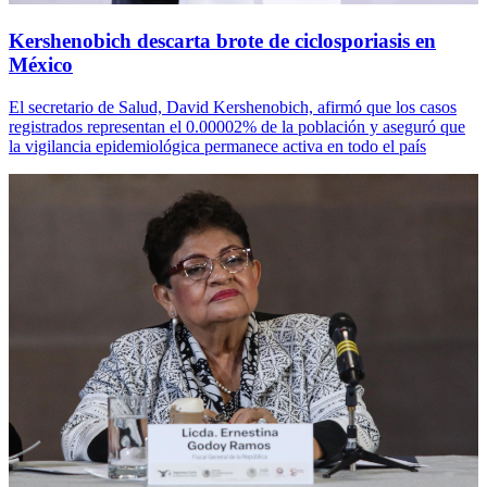
Kershenobich descarta brote de ciclosporiasis en
México
El secretario de Salud, David Kershenobich, afirmó que los casos
registrados representan el 0.00002% de la población y aseguró que
la vigilancia epidemiológica permanece activa en todo el país