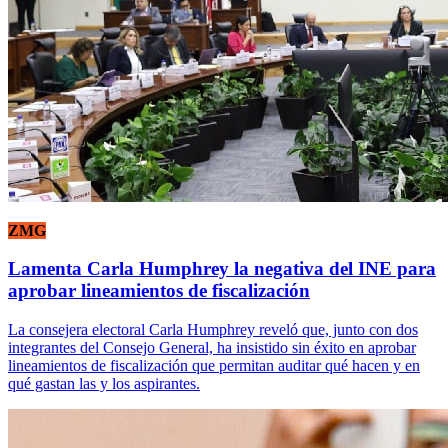
ZMG
Lamenta Carla Humphrey la negativa del INE para
aprobar lineamientos de fiscalización
La consejera electoral Carla Humphrey reveló que, junto con dos
integrantes del Consejo General, ha insistido sin éxito en aprobar
lineamientos de fiscalización que permitan auditar qué hacen y en
qué gastan las y los aspirantes.