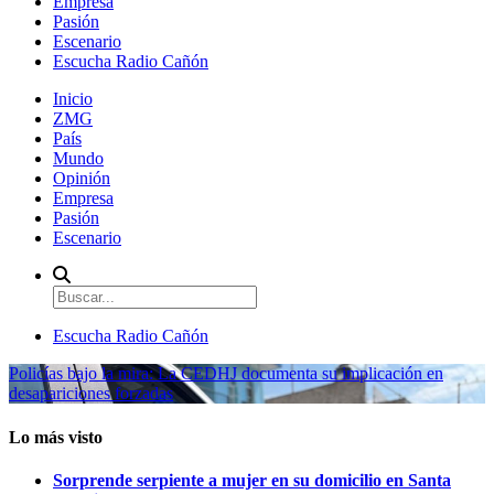
Empresa
Pasión
Escenario
Escucha Radio Cañón
Inicio
ZMG
País
Mundo
Opinión
Empresa
Pasión
Escenario
Escucha Radio Cañón
Policías bajo la mira: La CEDHJ documenta su implicación en
desapariciones forzadas
Lo más visto
Sorprende serpiente a mujer en su domicilio en Santa