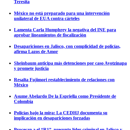
Teresita
México no está preparado para una intervención
unilateral de EUA contra cárteles
Lamenta Carla Humphrey la negativa del INE para
aprobar lineamientos de fiscalización
Desapariciones en Jalisco, con complicidad de policías,
afirma Lazos de Amor
Sheinbaum anticipa más detenciones por caso Ayotzinapa
y promete justicia
Resalta Fujimori restablecimiento de relaciones con
México
Asume Abelardo De la Espriella como Presidente de
Colombia
Policías bajo la mira: La CEDHJ documenta su
implicación en desapariciones forzadas
Procesan a el “R1”, presunto líder criminal en Jalisco y