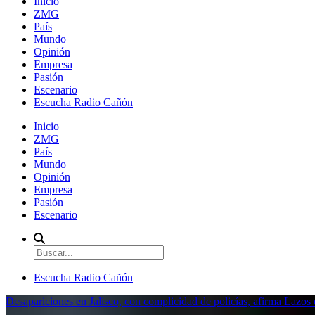
Inicio
ZMG
País
Mundo
Opinión
Empresa
Pasión
Escenario
Escucha Radio Cañón
Inicio
ZMG
País
Mundo
Opinión
Empresa
Pasión
Escenario
Escucha Radio Cañón
Desapariciones en Jalisco, con complicidad de policías, afirma Lazo