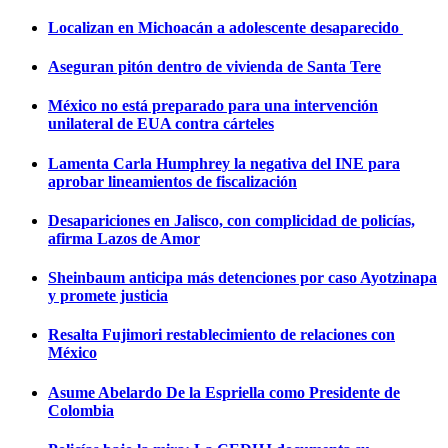
Localizan en Michoacán a adolescente desaparecido
Aseguran pitón dentro de vivienda de Santa Tere
México no está preparado para una intervención
unilateral de EUA contra cárteles
Lamenta Carla Humphrey la negativa del INE para
aprobar lineamientos de fiscalización
Desapariciones en Jalisco, con complicidad de policías,
afirma Lazos de Amor
Sheinbaum anticipa más detenciones por caso Ayotzinapa
y promete justicia
Resalta Fujimori restablecimiento de relaciones con
México
Asume Abelardo De la Espriella como Presidente de
Colombia