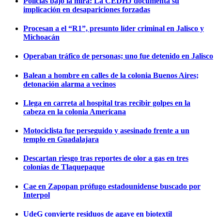
Policías bajo la mira: La CEDHJ documenta su
implicación en desapariciones forzadas
Procesan a el “R1”, presunto líder criminal en Jalisco y
Michoacán
Operaban tráfico de personas; uno fue detenido en Jalisco
Balean a hombre en calles de la colonia Buenos Aires;
detonación alarma a vecinos
Llega en carreta al hospital tras recibir golpes en la
cabeza en la colonia Americana
Motociclista fue perseguido y asesinado frente a un
templo en Guadalajara
Descartan riesgo tras reportes de olor a gas en tres
colonias de Tlaquepaque
Cae en Zapopan prófugo estadounidense buscado por
Interpol
UdeG convierte residuos de agave en biotextil