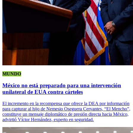
MUNDO
México no está preparado para una intervención
unilateral de EUA contra cárteles
El incremento en la recompensa que ofrece la DEA por información
para capturar al hijo de Nemesio Oseguera Cervantes, “El Mencho”,
constituye un mensaje diplomático de presión directa hacia México,
advirtió Víctor Hernández, experto en seguridad.