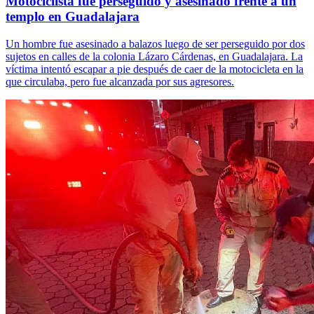
Motociclista fue perseguido y asesinado frente a un
templo en Guadalajara
Un hombre fue asesinado a balazos luego de ser perseguido por dos
sujetos en calles de la colonia Lázaro Cárdenas, en Guadalajara. La
víctima intentó escapar a pie después de caer de la motocicleta en la
que circulaba, pero fue alcanzada por sus agresores.