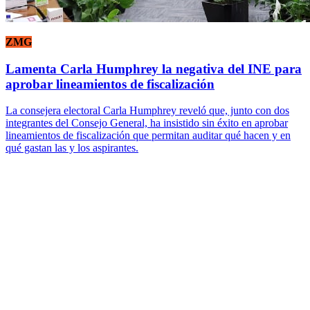
ZMG
Lamenta Carla Humphrey la negativa del INE para
aprobar lineamientos de fiscalización
La consejera electoral Carla Humphrey reveló que, junto con dos
integrantes del Consejo General, ha insistido sin éxito en aprobar
lineamientos de fiscalización que permitan auditar qué hacen y en
qué gastan las y los aspirantes.