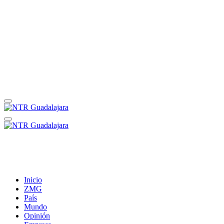
Inicio
ZMG
País
Mundo
Opinión